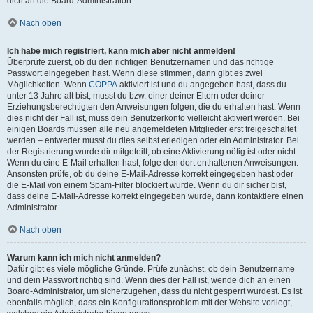
dich an die Board-Administration.
Nach oben
Ich habe mich registriert, kann mich aber nicht anmelden!
Überprüfe zuerst, ob du den richtigen Benutzernamen und das richtige
Passwort eingegeben hast. Wenn diese stimmen, dann gibt es zwei
Möglichkeiten. Wenn
COPPA
aktiviert ist und du angegeben hast, dass du
unter 13 Jahre alt bist, musst du bzw. einer deiner Eltern oder deiner
Erziehungsberechtigten den Anweisungen folgen, die du erhalten hast. Wenn
dies nicht der Fall ist, muss dein Benutzerkonto vielleicht aktiviert werden. Bei
einigen Boards müssen alle neu angemeldeten Mitglieder erst freigeschaltet
werden – entweder musst du dies selbst erledigen oder ein Administrator. Bei
der Registrierung wurde dir mitgeteilt, ob eine Aktivierung nötig ist oder nicht.
Wenn du eine E-Mail erhalten hast, folge den dort enthaltenen Anweisungen.
Ansonsten prüfe, ob du deine E-Mail-Adresse korrekt eingegeben hast oder
die E-Mail von einem Spam-Filter blockiert wurde. Wenn du dir sicher bist,
dass deine E-Mail-Adresse korrekt eingegeben wurde, dann kontaktiere einen
Administrator.
Nach oben
Warum kann ich mich nicht anmelden?
Dafür gibt es viele mögliche Gründe. Prüfe zunächst, ob dein Benutzername
und dein Passwort richtig sind. Wenn dies der Fall ist, wende dich an einen
Board-Administrator, um sicherzugehen, dass du nicht gesperrt wurdest. Es ist
ebenfalls möglich, dass ein Konfigurationsproblem mit der Website vorliegt,