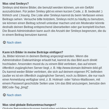
Was sind Smileys?
Smileys sind kleine Bilder, die benutzt werden können, um ein Gefühl
auszudrücken. Für jeden Smiley gibt es einen kurzen Code, z. B. bedeutet :)
fröhlich und :( traurig. Die Liste aller Smileys kannst du beim Verfassen eines
Beitrags sehen. Versuche bitte trotzdem, Smileys nicht zu häufig zu benutzen,
sie können einen Beitrag schnell unlesbar machen und ein Moderator könnte
deshalb deinen Beitrag entsprechend überarbeiten oder gar komplett löschen.
Die Board-Administration kann auch die Anzahl der Smileys begrenzen, die du
in einem Beitrag benutzen kannst.
Nach oben
Kann ich Bilder in meine Beiträge einfügen?
Ja, Bilder können in deinem Beitrag angezeigt werden. Wenn die
Administration Dateianhänge erlaubt hat, kannst du das Bild auch direkt
hochladen. Ansonsten musst du zu einem Bild verlinken, das auf einem
öffentlich zugänglichen Server liegt, z. B. http://www.domain.tld/mein-bild.gif.
Du kannst weder Bilder verlinken, die sich auf deinem eigenen PC befinden
(außer es ist ein öffentlich zugänglicher Server), noch zu Bildern, die nur nach
einer Anmeldung verfügbar sind, z. B. Hotmail- oder Yahoo-Mailboxen, mit
einem Passwort geschützte Seiten usw. Um das Bild anzuzeigen, benutze den
BBCode-Tag „[img]“.
Nach oben
Was sind globale Bekanntmachungen?
Globale Bekanntmachungen beinhalten wichtige Informationen, deshalb