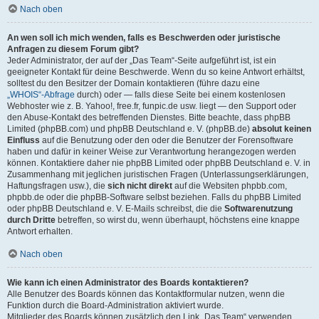
Nach oben
An wen soll ich mich wenden, falls es Beschwerden oder juristische
Anfragen zu diesem Forum gibt?
Jeder Administrator, der auf der „Das Team“-Seite aufgeführt ist, ist ein
geeigneter Kontakt für deine Beschwerde. Wenn du so keine Antwort erhältst,
solltest du den Besitzer der Domain kontaktieren (führe dazu eine
„WHOIS“-Abfrage
durch) oder — falls diese Seite bei einem kostenlosen
Webhoster wie z. B. Yahoo!, free.fr, funpic.de usw. liegt — den Support oder
den Abuse-Kontakt des betreffenden Dienstes. Bitte beachte, dass phpBB
Limited (phpBB.com) und phpBB Deutschland e. V. (phpBB.de)
absolut keinen
Einfluss
auf die Benutzung oder den oder die Benutzer der Forensoftware
haben und dafür in keiner Weise zur Verantwortung herangezogen werden
können. Kontaktiere daher nie phpBB Limited oder phpBB Deutschland e. V. in
Zusammenhang mit jeglichen juristischen Fragen (Unterlassungserklärungen,
Haftungsfragen usw.), die
sich nicht direkt
auf die Websiten phpbb.com,
phpbb.de oder die phpBB-Software selbst beziehen. Falls du phpBB Limited
oder phpBB Deutschland e. V. E-Mails schreibst, die die
Softwarenutzung
durch Dritte
betreffen, so wirst du, wenn überhaupt, höchstens eine knappe
Antwort erhalten.
Nach oben
Wie kann ich einen Administrator des Boards kontaktieren?
Alle Benutzer des Boards können das Kontaktformular nutzen, wenn die
Funktion durch die Board-Administration aktiviert wurde.
Mitglieder des Boards können zusätzlich den Link „Das Team“ verwenden.