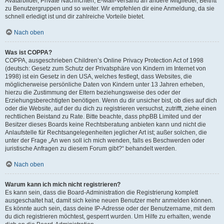
Avatarbilder, Private Nachrichten, E-Mail-Versand an andere Mitglieder, Beitritt
zu Benutzergruppen und so weiter. Wir empfehlen dir eine Anmeldung, da sie
schnell erledigt ist und dir zahlreiche Vorteile bietet.
Nach oben
Was ist COPPA?
COPPA, ausgeschrieben Children’s Online Privacy Protection Act of 1998
(deutsch: Gesetz zum Schutz der Privatsphäre von Kindern im Internet von
1998) ist ein Gesetz in den USA, welches festlegt, dass Websites, die
möglicherweise persönliche Daten von Kindern unter 13 Jahren erheben,
hierzu die Zustimmung der Eltern beziehungsweise des oder der
Erziehungsberechtigten benötigen. Wenn du dir unsicher bist, ob dies auf dich
oder die Website, auf der du dich zu registrieren versuchst, zutrifft, ziehe einen
rechtlichen Beistand zu Rate. Bitte beachte, dass phpBB Limited und der
Besitzer dieses Boards keine Rechtsberatung anbieten kann und nicht die
Anlaufstelle für Rechtsangelegenheiten jeglicher Art ist; außer solchen, die
unter der Frage „An wen soll ich mich wenden, falls es Beschwerden oder
juristische Anfragen zu diesem Forum gibt?“ behandelt werden.
Nach oben
Warum kann ich mich nicht registrieren?
Es kann sein, dass die Board-Administration die Registrierung komplett
ausgeschaltet hat, damit sich keine neuen Benutzer mehr anmelden können.
Es könnte auch sein, dass deine IP-Adresse oder der Benutzername, mit dem
du dich registrieren möchtest, gesperrt wurden. Um Hilfe zu erhalten, wende