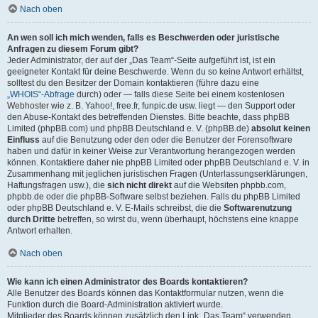
Nach oben
An wen soll ich mich wenden, falls es Beschwerden oder juristische
Anfragen zu diesem Forum gibt?
Jeder Administrator, der auf der „Das Team“-Seite aufgeführt ist, ist ein
geeigneter Kontakt für deine Beschwerde. Wenn du so keine Antwort erhältst,
solltest du den Besitzer der Domain kontaktieren (führe dazu eine
„WHOIS“-Abfrage
durch) oder — falls diese Seite bei einem kostenlosen
Webhoster wie z. B. Yahoo!, free.fr, funpic.de usw. liegt — den Support oder
den Abuse-Kontakt des betreffenden Dienstes. Bitte beachte, dass phpBB
Limited (phpBB.com) und phpBB Deutschland e. V. (phpBB.de)
absolut keinen
Einfluss
auf die Benutzung oder den oder die Benutzer der Forensoftware
haben und dafür in keiner Weise zur Verantwortung herangezogen werden
können. Kontaktiere daher nie phpBB Limited oder phpBB Deutschland e. V. in
Zusammenhang mit jeglichen juristischen Fragen (Unterlassungserklärungen,
Haftungsfragen usw.), die
sich nicht direkt
auf die Websiten phpbb.com,
phpbb.de oder die phpBB-Software selbst beziehen. Falls du phpBB Limited
oder phpBB Deutschland e. V. E-Mails schreibst, die die
Softwarenutzung
durch Dritte
betreffen, so wirst du, wenn überhaupt, höchstens eine knappe
Antwort erhalten.
Nach oben
Wie kann ich einen Administrator des Boards kontaktieren?
Alle Benutzer des Boards können das Kontaktformular nutzen, wenn die
Funktion durch die Board-Administration aktiviert wurde.
Mitglieder des Boards können zusätzlich den Link „Das Team“ verwenden.