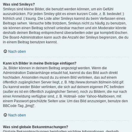
Was sind Smileys?
Smileys sind kleine Bilder, die benutzt werden können, um ein Gefühl
auszudrücken. Für jeden Smiley gibt es einen kurzen Code, z. B. bedeutet :)
fröhlich und :( traurig. Die Liste aller Smileys kannst du beim Verfassen eines
Beitrags sehen. Versuche bitte trotzdem, Smileys nicht zu häufig zu benutzen,
sie können einen Beitrag schnell unlesbar machen und ein Moderator könnte
deshalb deinen Beitrag entsprechend überarbeiten oder gar komplett löschen.
Die Board-Administration kann auch die Anzahl der Smileys begrenzen, die du
in einem Beitrag benutzen kannst.
Nach oben
Kann ich Bilder in meine Beiträge einfügen?
Ja, Bilder können in deinem Beitrag angezeigt werden. Wenn die
Administration Dateianhänge erlaubt hat, kannst du das Bild auch direkt
hochladen. Ansonsten musst du zu einem Bild verlinken, das auf einem
öffentlich zugänglichen Server liegt, z. B. http://www.domain.tld/mein-bild.gif.
Du kannst weder Bilder verlinken, die sich auf deinem eigenen PC befinden
(außer es ist ein öffentlich zugänglicher Server), noch zu Bildern, die nur nach
einer Anmeldung verfügbar sind, z. B. Hotmail- oder Yahoo-Mailboxen, mit
einem Passwort geschützte Seiten usw. Um das Bild anzuzeigen, benutze den
BBCode-Tag „[img]“.
Nach oben
Was sind globale Bekanntmachungen?
Globale Bekanntmachungen beinhalten wichtige Informationen, deshalb