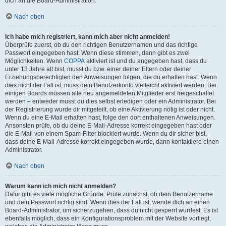
dich an die Board-Administration.
Nach oben
Ich habe mich registriert, kann mich aber nicht anmelden!
Überprüfe zuerst, ob du den richtigen Benutzernamen und das richtige
Passwort eingegeben hast. Wenn diese stimmen, dann gibt es zwei
Möglichkeiten. Wenn
COPPA
aktiviert ist und du angegeben hast, dass du
unter 13 Jahre alt bist, musst du bzw. einer deiner Eltern oder deiner
Erziehungsberechtigten den Anweisungen folgen, die du erhalten hast. Wenn
dies nicht der Fall ist, muss dein Benutzerkonto vielleicht aktiviert werden. Bei
einigen Boards müssen alle neu angemeldeten Mitglieder erst freigeschaltet
werden – entweder musst du dies selbst erledigen oder ein Administrator. Bei
der Registrierung wurde dir mitgeteilt, ob eine Aktivierung nötig ist oder nicht.
Wenn du eine E-Mail erhalten hast, folge den dort enthaltenen Anweisungen.
Ansonsten prüfe, ob du deine E-Mail-Adresse korrekt eingegeben hast oder
die E-Mail von einem Spam-Filter blockiert wurde. Wenn du dir sicher bist,
dass deine E-Mail-Adresse korrekt eingegeben wurde, dann kontaktiere einen
Administrator.
Nach oben
Warum kann ich mich nicht anmelden?
Dafür gibt es viele mögliche Gründe. Prüfe zunächst, ob dein Benutzername
und dein Passwort richtig sind. Wenn dies der Fall ist, wende dich an einen
Board-Administrator, um sicherzugehen, dass du nicht gesperrt wurdest. Es ist
ebenfalls möglich, dass ein Konfigurationsproblem mit der Website vorliegt,