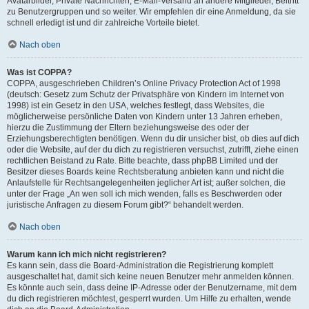
Avatarbilder, Private Nachrichten, E-Mail-Versand an andere Mitglieder, Beitritt
zu Benutzergruppen und so weiter. Wir empfehlen dir eine Anmeldung, da sie
schnell erledigt ist und dir zahlreiche Vorteile bietet.
Nach oben
Was ist COPPA?
COPPA, ausgeschrieben Children’s Online Privacy Protection Act of 1998
(deutsch: Gesetz zum Schutz der Privatsphäre von Kindern im Internet von
1998) ist ein Gesetz in den USA, welches festlegt, dass Websites, die
möglicherweise persönliche Daten von Kindern unter 13 Jahren erheben,
hierzu die Zustimmung der Eltern beziehungsweise des oder der
Erziehungsberechtigten benötigen. Wenn du dir unsicher bist, ob dies auf dich
oder die Website, auf der du dich zu registrieren versuchst, zutrifft, ziehe einen
rechtlichen Beistand zu Rate. Bitte beachte, dass phpBB Limited und der
Besitzer dieses Boards keine Rechtsberatung anbieten kann und nicht die
Anlaufstelle für Rechtsangelegenheiten jeglicher Art ist; außer solchen, die
unter der Frage „An wen soll ich mich wenden, falls es Beschwerden oder
juristische Anfragen zu diesem Forum gibt?“ behandelt werden.
Nach oben
Warum kann ich mich nicht registrieren?
Es kann sein, dass die Board-Administration die Registrierung komplett
ausgeschaltet hat, damit sich keine neuen Benutzer mehr anmelden können.
Es könnte auch sein, dass deine IP-Adresse oder der Benutzername, mit dem
du dich registrieren möchtest, gesperrt wurden. Um Hilfe zu erhalten, wende