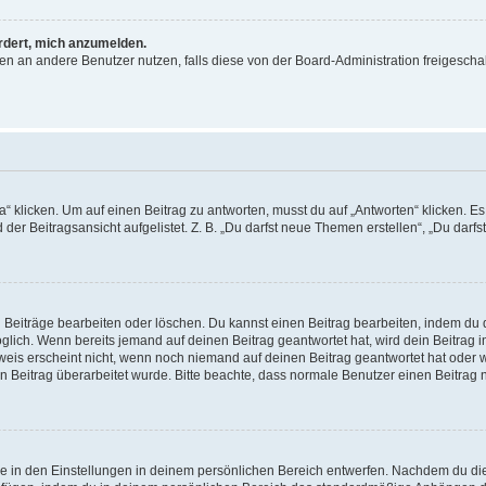
ordert, mich anzumelden.
chten an andere Benutzer nutzen, falls diese von der Board-Administration freige
icken. Um auf einen Beitrag zu antworten, musst du auf „Antworten“ klicken. Es kö
er Beitragsansicht aufgelistet. Z. B. „Du darfst neue Themen erstellen“, „Du darfs
n Beiträge bearbeiten oder löschen. Du kannst einen Beitrag bearbeiten, indem du 
möglich. Wenn bereits jemand auf deinen Beitrag geantwortet hat, wird dein Beitrag
weis erscheint nicht, wenn noch niemand auf deinen Beitrag geantwortet hat oder w
dein Beitrag überarbeitet wurde. Bitte beachte, dass normale Benutzer einen Beitra
 in den Einstellungen in deinem persönlichen Bereich entwerfen. Nachdem du die S