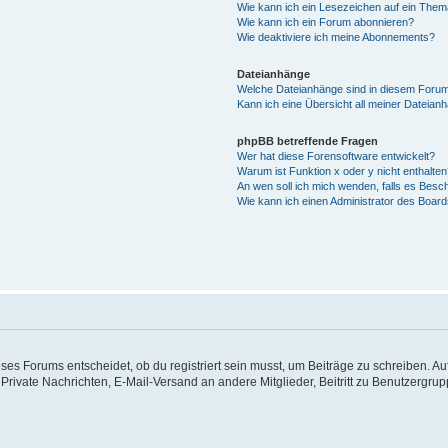
Wie kann ich ein Lesezeichen auf ein The
Wie kann ich ein Forum abonnieren?
Wie deaktiviere ich meine Abonnements?
Dateianhänge
Welche Dateianhänge sind in diesem Forum
Kann ich eine Übersicht all meiner Dateian
phpBB betreffende Fragen
Wer hat diese Forensoftware entwickelt?
Warum ist Funktion x oder y nicht enthalte
An wen soll ich mich wenden, falls es Besc
Wie kann ich einen Administrator des Board
s Forums entscheidet, ob du registriert sein musst, um Beiträge zu schreiben. Auf je
 Private Nachrichten, E-Mail-Versand an andere Mitglieder, Beitritt zu Benutzergrup