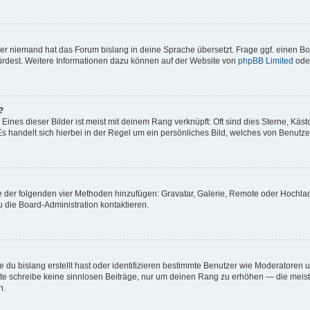
der niemand hat das Forum bislang in deine Sprache übersetzt. Frage ggf. einen Boa
würdest. Weitere Informationen dazu können auf der Website von
phpBB Limited
ode
?
ines dieser Bilder ist meist mit deinem Rang verknüpft: Oft sind dies Sterne, Käs
s handelt sich hierbei in der Regel um ein persönliches Bild, welches von Benutzer
ine der folgenden vier Methoden hinzufügen: Gravatar, Galerie, Remote oder Hochl
 die Board-Administration kontaktieren.
 du bislang erstellt hast oder identifizieren bestimmte Benutzer wie Moderatoren
Bitte schreibe keine sinnlosen Beiträge, nur um deinen Rang zu erhöhen — die mei
n.