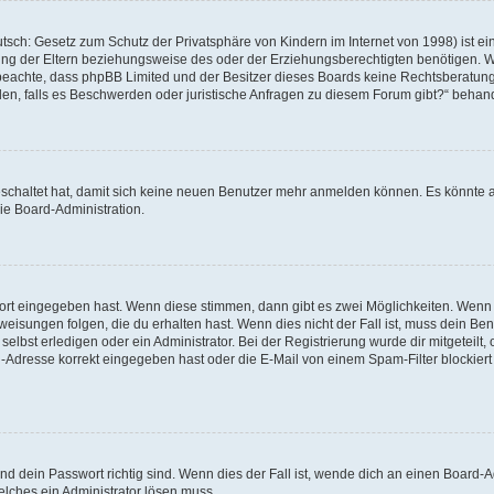
tsch: Gesetz zum Schutz der Privatsphäre von Kindern im Internet von 1998) ist ei
g der Eltern beziehungsweise des oder der Erziehungsberechtigten benötigen. Wenn
itte beachte, dass phpBB Limited und der Besitzer dieses Boards keine Rechtsberatu
enden, falls es Beschwerden oder juristische Anfragen zu diesem Forum gibt?“ behan
geschaltet hat, damit sich keine neuen Benutzer mehr anmelden können. Es könnte 
ie Board-Administration.
wort eingegeben hast. Wenn diese stimmen, dann gibt es zwei Möglichkeiten. Wen
isungen folgen, die du erhalten hast. Wenn dies nicht der Fall ist, muss dein Ben
lbst erledigen oder ein Administrator. Bei der Registrierung wurde dir mitgeteilt, o
-Adresse korrekt eingegeben hast oder die E-Mail von einem Spam-Filter blockiert 
d dein Passwort richtig sind. Wenn dies der Fall ist, wende dich an einen Board-Ad
elches ein Administrator lösen muss.