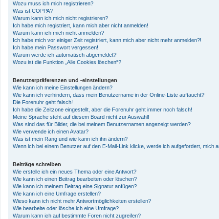
Wozu muss ich mich registrieren?
Was ist COPPA?
Warum kann ich mich nicht registrieren?
Ich habe mich registriert, kann mich aber nicht anmelden!
Warum kann ich mich nicht anmelden?
Ich habe mich vor einiger Zeit registriert, kann mich aber nicht mehr anmelden?!
Ich habe mein Passwort vergessen!
Warum werde ich automatisch abgemeldet?
Wozu ist die Funktion „Alle Cookies löschen“?
Benutzerpräferenzen und -einstellungen
Wie kann ich meine Einstellungen ändern?
Wie kann ich verhindern, dass mein Benutzername in der Online-Liste auftaucht?
Die Forenuhr geht falsch!
Ich habe die Zeitzone eingestellt, aber die Forenuhr geht immer noch falsch!
Meine Sprache steht auf diesem Board nicht zur Auswahl!
Was sind das für Bilder, die bei meinem Benutzernamen angezeigt werden?
Wie verwende ich einen Avatar?
Was ist mein Rang und wie kann ich ihn ändern?
Wenn ich bei einem Benutzer auf den E-Mail-Link klicke, werde ich aufgefordert, mich
Beiträge schreiben
Wie erstelle ich ein neues Thema oder eine Antwort?
Wie kann ich einen Beitrag bearbeiten oder löschen?
Wie kann ich meinem Beitrag eine Signatur anfügen?
Wie kann ich eine Umfrage erstellen?
Wieso kann ich nicht mehr Antwortmöglichkeiten erstellen?
Wie bearbeite oder lösche ich eine Umfrage?
Warum kann ich auf bestimmte Foren nicht zugreifen?