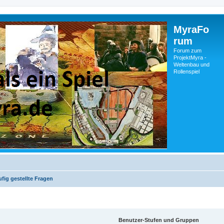
MyraFo
rum
Forum zum
ProjektMyra -
Weltenbau und
Rollenspiel
fig gestellte Fragen
Benutzer-Stufen und Gruppen