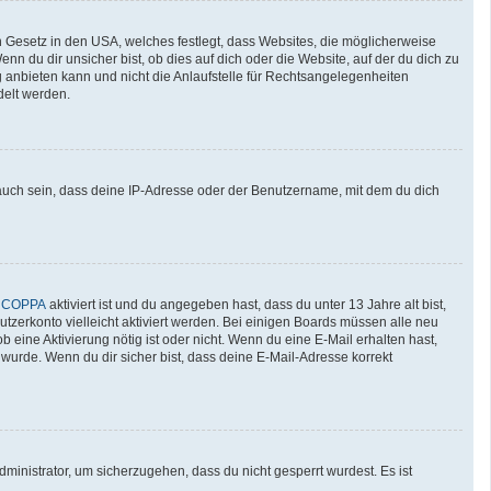
n Gesetz in den USA, welches festlegt, dass Websites, die möglicherweise
 du dir unsicher bist, ob dies auf dich oder die Website, auf der du dich zu
ng anbieten kann und nicht die Anlaufstelle für Rechtsangelegenheiten
delt werden.
auch sein, dass deine IP-Adresse oder der Benutzername, mit dem du dich
n
COPPA
aktiviert ist und du angegeben hast, dass du unter 13 Jahre alt bist,
utzerkonto vielleicht aktiviert werden. Bei einigen Boards müssen alle neu
b eine Aktivierung nötig ist oder nicht. Wenn du eine E-Mail erhalten hast,
wurde. Wenn du dir sicher bist, dass deine E-Mail-Adresse korrekt
ministrator, um sicherzugehen, dass du nicht gesperrt wurdest. Es ist