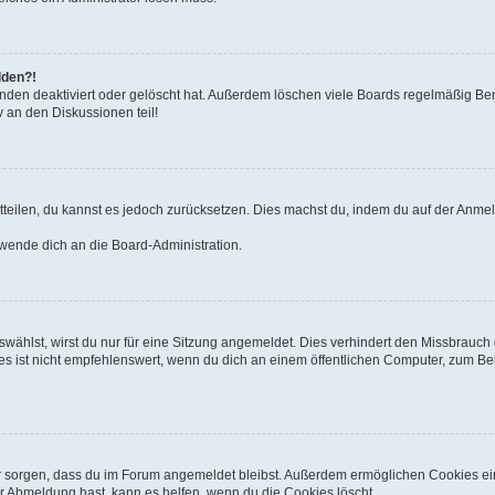
lden?!
nden deaktiviert oder gelöscht hat. Außerdem löschen viele Boards regelmäßig Benu
 an den Diskussionen teil!
mitteilen, du kannst es jedoch zurücksetzen. Dies machst du, indem du auf der Anme
 wende dich an die Board-Administration.
ählst, wirst du nur für eine Sitzung angemeldet. Dies verhindert den Missbrauch
ist nicht empfehlenswert, wenn du dich an einem öffentlichen Computer, zum Beisp
afür sorgen, dass du im Forum angemeldet bleibst. Außerdem ermöglichen Cookies ei
r Abmeldung hast, kann es helfen, wenn du die Cookies löscht.