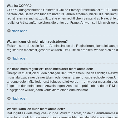
Was ist COPPA?
COPPA, ausgeschrieben Children’s Online Privacy Protection Act of 1998 (deu
persönliche Daten von Kindern unter 13 Jahren erheben, hierzu die Zustimmun
registrieren versuchst, zutrifft, ziehe einen rechtlichen Beistand zu Rate. B
jeglicher Art ist; außer solchen, die unter der Frage „An wen soll ich mich w
Nach oben
Warum kann ich mich nicht registrieren?
Es kann sein, dass die Board-Administration die Registrierung komplett aus
registrieren möchtest, gesperrt wurden. Um Hilfe zu erhalten, wende dich an d
Nach oben
Ich habe mich registriert, kann mich aber nicht anmelden!
Überprüfe zuerst, ob du den richtigen Benutzernamen und das richtige Pass
musst du bzw. einer deiner Eltern oder deiner Erziehungsberechtigten den Anwe
angemeldeten Mitglieder erst freigeschaltet werden – entweder musst du dies se
folge den dort enthaltenen Anweisungen. Ansonsten prüfe, ob du deine E-Mail
eingegeben wurde, dann kontaktiere einen Administrator.
Nach oben
Warum kann ich mich nicht anmelden?
Dafür gibt es viele mögliche Gründe. Prüfe zunächst, ob dein Benutzername un
ebenfalls möglich, dass ein Konfigurationsproblem mit der Website vorliegt, w