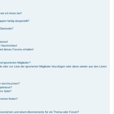
ete ich ihnen bei?
pen farbig dargestellt?
Startseite?
hicken!
 Nachrichten!
ied dieses Forums erhalten!
d ignorierten Mitglieder?
de oder zur Liste der ignorierten Mitglieder hinzufügen oder diese wieder aus den Listen
en durchsuchen?
rgebnisse?
re Seite?
Themen finden?
Lesezeichen und einem Abonnements für ein Thema oder Forum?