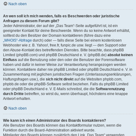
Nach oben
An wen soll ich mich wenden, falls es Beschwerden oder juristische
Anfragen zu diesem Forum gibt?
Jeder Administrator, der auf der „Das Team“-Seite aufgeführt ist, ist ein
geeigneter Kontakt für deine Beschwerde. Wenn du so keine Antwort erhältst,
solltest du den Besitzer der Domain kontaktieren (führe dazu eine
„WHOIS“-Abfrage
durch) oder — falls diese Seite bei einem kostenlosen
Webhoster wie z. B. Yahoo!, free.fr, funpic.de usw. liegt — den Support oder
den Abuse-Kontakt des betreffenden Dienstes. Bitte beachte, dass phpBB
Limited (phpBB.com) und phpBB Deutschland e. V. (phpBB.de)
absolut keinen
Einfluss
auf die Benutzung oder den oder die Benutzer der Forensoftware
haben und dafür in keiner Weise zur Verantwortung herangezogen werden
können. Kontaktiere daher nie phpBB Limited oder phpBB Deutschland e. V. in
Zusammenhang mit jeglichen juristischen Fragen (Unterlassungserklärungen,
Haftungsfragen usw.), die
sich nicht direkt
auf die Websiten phpbb.com,
phpbb.de oder die phpBB-Software selbst beziehen. Falls du phpBB Limited
oder phpBB Deutschland e. V. E-Mails schreibst, die die
Softwarenutzung
durch Dritte
betreffen, so wirst du, wenn überhaupt, höchstens eine knappe
Antwort erhalten.
Nach oben
Wie kann ich einen Administrator des Boards kontaktieren?
Alle Benutzer des Boards können das Kontaktformular nutzen, wenn die
Funktion durch die Board-Administration aktiviert wurde.
Mitglieder des Boards können zusätzlich den Link „Das Team“ verwenden.