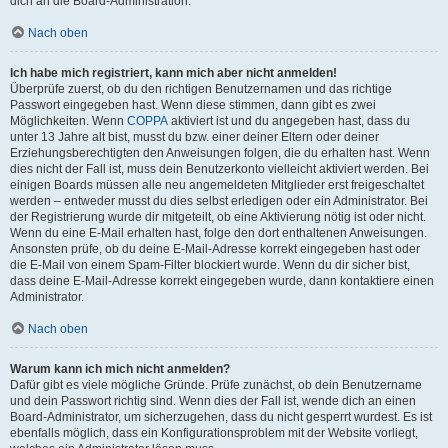
dich an die Board-Administration.
Nach oben
Ich habe mich registriert, kann mich aber nicht anmelden!
Überprüfe zuerst, ob du den richtigen Benutzernamen und das richtige
Passwort eingegeben hast. Wenn diese stimmen, dann gibt es zwei
Möglichkeiten. Wenn
COPPA
aktiviert ist und du angegeben hast, dass du
unter 13 Jahre alt bist, musst du bzw. einer deiner Eltern oder deiner
Erziehungsberechtigten den Anweisungen folgen, die du erhalten hast. Wenn
dies nicht der Fall ist, muss dein Benutzerkonto vielleicht aktiviert werden. Bei
einigen Boards müssen alle neu angemeldeten Mitglieder erst freigeschaltet
werden – entweder musst du dies selbst erledigen oder ein Administrator. Bei
der Registrierung wurde dir mitgeteilt, ob eine Aktivierung nötig ist oder nicht.
Wenn du eine E-Mail erhalten hast, folge den dort enthaltenen Anweisungen.
Ansonsten prüfe, ob du deine E-Mail-Adresse korrekt eingegeben hast oder
die E-Mail von einem Spam-Filter blockiert wurde. Wenn du dir sicher bist,
dass deine E-Mail-Adresse korrekt eingegeben wurde, dann kontaktiere einen
Administrator.
Nach oben
Warum kann ich mich nicht anmelden?
Dafür gibt es viele mögliche Gründe. Prüfe zunächst, ob dein Benutzername
und dein Passwort richtig sind. Wenn dies der Fall ist, wende dich an einen
Board-Administrator, um sicherzugehen, dass du nicht gesperrt wurdest. Es ist
ebenfalls möglich, dass ein Konfigurationsproblem mit der Website vorliegt,