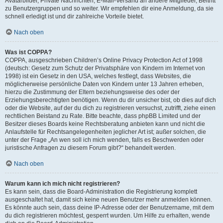
Avatarbilder, Private Nachrichten, E-Mail-Versand an andere Mitglieder, Beitritt
zu Benutzergruppen und so weiter. Wir empfehlen dir eine Anmeldung, da sie
schnell erledigt ist und dir zahlreiche Vorteile bietet.
Nach oben
Was ist COPPA?
COPPA, ausgeschrieben Children’s Online Privacy Protection Act of 1998
(deutsch: Gesetz zum Schutz der Privatsphäre von Kindern im Internet von
1998) ist ein Gesetz in den USA, welches festlegt, dass Websites, die
möglicherweise persönliche Daten von Kindern unter 13 Jahren erheben,
hierzu die Zustimmung der Eltern beziehungsweise des oder der
Erziehungsberechtigten benötigen. Wenn du dir unsicher bist, ob dies auf dich
oder die Website, auf der du dich zu registrieren versuchst, zutrifft, ziehe einen
rechtlichen Beistand zu Rate. Bitte beachte, dass phpBB Limited und der
Besitzer dieses Boards keine Rechtsberatung anbieten kann und nicht die
Anlaufstelle für Rechtsangelegenheiten jeglicher Art ist; außer solchen, die
unter der Frage „An wen soll ich mich wenden, falls es Beschwerden oder
juristische Anfragen zu diesem Forum gibt?“ behandelt werden.
Nach oben
Warum kann ich mich nicht registrieren?
Es kann sein, dass die Board-Administration die Registrierung komplett
ausgeschaltet hat, damit sich keine neuen Benutzer mehr anmelden können.
Es könnte auch sein, dass deine IP-Adresse oder der Benutzername, mit dem
du dich registrieren möchtest, gesperrt wurden. Um Hilfe zu erhalten, wende