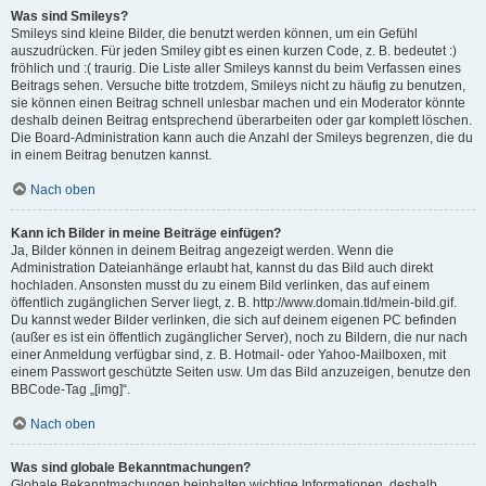
Was sind Smileys?
Smileys sind kleine Bilder, die benutzt werden können, um ein Gefühl
auszudrücken. Für jeden Smiley gibt es einen kurzen Code, z. B. bedeutet :)
fröhlich und :( traurig. Die Liste aller Smileys kannst du beim Verfassen eines
Beitrags sehen. Versuche bitte trotzdem, Smileys nicht zu häufig zu benutzen,
sie können einen Beitrag schnell unlesbar machen und ein Moderator könnte
deshalb deinen Beitrag entsprechend überarbeiten oder gar komplett löschen.
Die Board-Administration kann auch die Anzahl der Smileys begrenzen, die du
in einem Beitrag benutzen kannst.
Nach oben
Kann ich Bilder in meine Beiträge einfügen?
Ja, Bilder können in deinem Beitrag angezeigt werden. Wenn die
Administration Dateianhänge erlaubt hat, kannst du das Bild auch direkt
hochladen. Ansonsten musst du zu einem Bild verlinken, das auf einem
öffentlich zugänglichen Server liegt, z. B. http://www.domain.tld/mein-bild.gif.
Du kannst weder Bilder verlinken, die sich auf deinem eigenen PC befinden
(außer es ist ein öffentlich zugänglicher Server), noch zu Bildern, die nur nach
einer Anmeldung verfügbar sind, z. B. Hotmail- oder Yahoo-Mailboxen, mit
einem Passwort geschützte Seiten usw. Um das Bild anzuzeigen, benutze den
BBCode-Tag „[img]“.
Nach oben
Was sind globale Bekanntmachungen?
Globale Bekanntmachungen beinhalten wichtige Informationen, deshalb