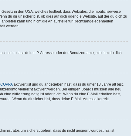
n Gesetz in den USA, welches festlegt, dass Websites, die möglicherweise
 du dir unsicher bist, ob dies auf dich oder die Website, auf der du dich zu
ng anbieten kann und nicht die Anlaufstelle für Rechtsangelegenheiten
delt werden.
auch sein, dass deine IP-Adresse oder der Benutzername, mit dem du dich
n
COPPA
aktiviert ist und du angegeben hast, dass du unter 13 Jahre alt bist,
utzerkonto vielleicht aktiviert werden. Bei einigen Boards müssen alle neu
b eine Aktivierung nötig ist oder nicht. Wenn du eine E-Mail erhalten hast,
wurde. Wenn du dir sicher bist, dass deine E-Mail-Adresse korrekt
ministrator, um sicherzugehen, dass du nicht gesperrt wurdest. Es ist