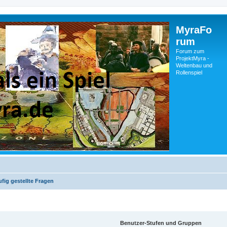
MyraFo
rum
Forum zum
ProjektMyra -
Weltenbau und
Rollenspiel
fig gestellte Fragen
Benutzer-Stufen und Gruppen