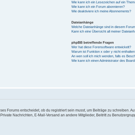
Wie kann ich ein Lesezeichen auf ein The
Wie kann ich ein Forum abonnieren?
Wie deaktiviere ich meine Abonnements?
Dateianhänge
Welche Dateianhänge sind in diesem Forum
Kann ich eine Übersicht all meiner Dateian
phpBB betreffende Fragen
Wer hat diese Forensoftware entwickelt?
Warum ist Funktion x oder y nicht enthalte
An wen soll ich mich wenden, falls es Besc
Wie kann ich einen Administrator des Board
s Forums entscheidet, ob du registriert sein musst, um Beiträge zu schreiben. Auf je
 Private Nachrichten, E-Mail-Versand an andere Mitglieder, Beitritt zu Benutzergrup