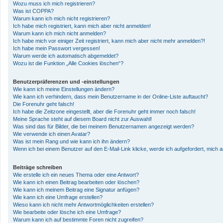
Wozu muss ich mich registrieren?
Was ist COPPA?
Warum kann ich mich nicht registrieren?
Ich habe mich registriert, kann mich aber nicht anmelden!
Warum kann ich mich nicht anmelden?
Ich habe mich vor einiger Zeit registriert, kann mich aber nicht mehr anmelden?!
Ich habe mein Passwort vergessen!
Warum werde ich automatisch abgemeldet?
Wozu ist die Funktion „Alle Cookies löschen“?
Benutzerpräferenzen und -einstellungen
Wie kann ich meine Einstellungen ändern?
Wie kann ich verhindern, dass mein Benutzername in der Online-Liste auftaucht?
Die Forenuhr geht falsch!
Ich habe die Zeitzone eingestellt, aber die Forenuhr geht immer noch falsch!
Meine Sprache steht auf diesem Board nicht zur Auswahl!
Was sind das für Bilder, die bei meinem Benutzernamen angezeigt werden?
Wie verwende ich einen Avatar?
Was ist mein Rang und wie kann ich ihn ändern?
Wenn ich bei einem Benutzer auf den E-Mail-Link klicke, werde ich aufgefordert, mich
Beiträge schreiben
Wie erstelle ich ein neues Thema oder eine Antwort?
Wie kann ich einen Beitrag bearbeiten oder löschen?
Wie kann ich meinem Beitrag eine Signatur anfügen?
Wie kann ich eine Umfrage erstellen?
Wieso kann ich nicht mehr Antwortmöglichkeiten erstellen?
Wie bearbeite oder lösche ich eine Umfrage?
Warum kann ich auf bestimmte Foren nicht zugreifen?