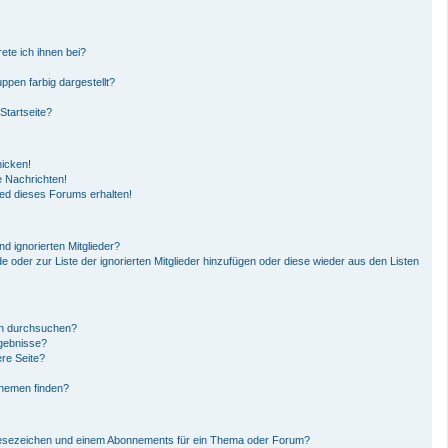
ete ich ihnen bei?
pen farbig dargestellt?
Startseite?
hicken!
 Nachrichten!
ied dieses Forums erhalten!
d ignorierten Mitglieder?
de oder zur Liste der ignorierten Mitglieder hinzufügen oder diese wieder aus den Listen
en durchsuchen?
rgebnisse?
re Seite?
Themen finden?
Lesezeichen und einem Abonnements für ein Thema oder Forum?