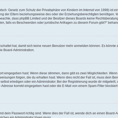
tsch: Gesetz zum Schutz der Privatsphäre von Kindern im Internet von 1998) ist ei
g der Eltern beziehungsweise des oder der Erziehungsberechtigten benötigen. Wenn
itte beachte, dass phpBB Limited und der Besitzer dieses Boards keine Rechtsberatu
enden, falls es Beschwerden oder juristische Anfragen zu diesem Forum gibt?“ behan
geschaltet hat, damit sich keine neuen Benutzer mehr anmelden können. Es könnte 
ie Board-Administration.
wort eingegeben hast. Wenn diese stimmen, dann gibt es zwei Möglichkeiten. Wen
isungen folgen, die du erhalten hast. Wenn dies nicht der Fall ist, muss dein Ben
lbst erledigen oder ein Administrator. Bei der Registrierung wurde dir mitgeteilt, o
-Adresse korrekt eingegeben hast oder die E-Mail von einem Spam-Filter blockiert 
d dein Passwort richtig sind. Wenn dies der Fall ist, wende dich an einen Board-Ad
elches ein Administrator lösen muss.