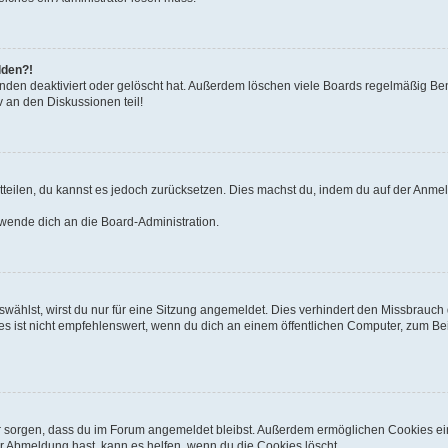
lden?!
nden deaktiviert oder gelöscht hat. Außerdem löschen viele Boards regelmäßig Benu
 an den Diskussionen teil!
mitteilen, du kannst es jedoch zurücksetzen. Dies machst du, indem du auf der Anme
 wende dich an die Board-Administration.
ählst, wirst du nur für eine Sitzung angemeldet. Dies verhindert den Missbrauch
ist nicht empfehlenswert, wenn du dich an einem öffentlichen Computer, zum Beisp
afür sorgen, dass du im Forum angemeldet bleibst. Außerdem ermöglichen Cookies ei
r Abmeldung hast, kann es helfen, wenn du die Cookies löscht.