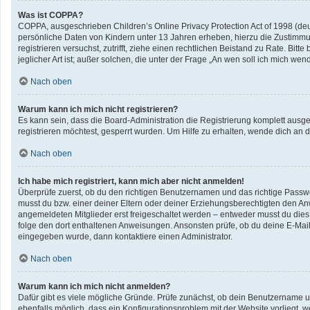
Was ist COPPA?
COPPA, ausgeschrieben Children’s Online Privacy Protection Act of 1998 (deu
persönliche Daten von Kindern unter 13 Jahren erheben, hierzu die Zustimmun
registrieren versuchst, zutrifft, ziehe einen rechtlichen Beistand zu Rate. B
jeglicher Art ist; außer solchen, die unter der Frage „An wen soll ich mich w
Nach oben
Warum kann ich mich nicht registrieren?
Es kann sein, dass die Board-Administration die Registrierung komplett aus
registrieren möchtest, gesperrt wurden. Um Hilfe zu erhalten, wende dich an d
Nach oben
Ich habe mich registriert, kann mich aber nicht anmelden!
Überprüfe zuerst, ob du den richtigen Benutzernamen und das richtige Pass
musst du bzw. einer deiner Eltern oder deiner Erziehungsberechtigten den Anwe
angemeldeten Mitglieder erst freigeschaltet werden – entweder musst du dies se
folge den dort enthaltenen Anweisungen. Ansonsten prüfe, ob du deine E-Mail
eingegeben wurde, dann kontaktiere einen Administrator.
Nach oben
Warum kann ich mich nicht anmelden?
Dafür gibt es viele mögliche Gründe. Prüfe zunächst, ob dein Benutzername un
ebenfalls möglich, dass ein Konfigurationsproblem mit der Website vorliegt, w