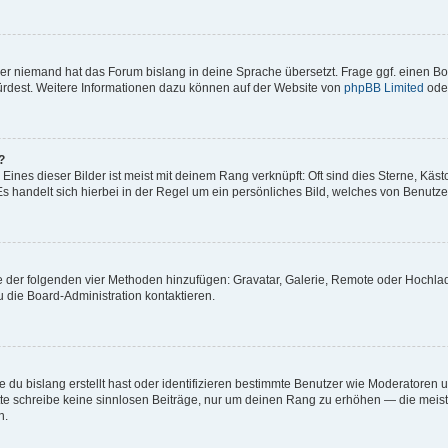
der niemand hat das Forum bislang in deine Sprache übersetzt. Frage ggf. einen Boa
würdest. Weitere Informationen dazu können auf der Website von
phpBB Limited
ode
?
ines dieser Bilder ist meist mit deinem Rang verknüpft: Oft sind dies Sterne, Käs
s handelt sich hierbei in der Regel um ein persönliches Bild, welches von Benutzer
ine der folgenden vier Methoden hinzufügen: Gravatar, Galerie, Remote oder Hochl
 die Board-Administration kontaktieren.
 du bislang erstellt hast oder identifizieren bestimmte Benutzer wie Moderatoren
Bitte schreibe keine sinnlosen Beiträge, nur um deinen Rang zu erhöhen — die mei
n.