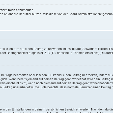
ordert, mich anzumelden.
chten an andere Benutzer nutzen, falls diese von der Board-Administration freige
icken. Um auf einen Beitrag zu antworten, musst du auf „Antworten“ klicken. Es kö
er Beitragsansicht aufgelistet. Z. B. „Du darfst neue Themen erstellen“, „Du darfs
n Beiträge bearbeiten oder löschen. Du kannst einen Beitrag bearbeiten, indem du 
möglich. Wenn bereits jemand auf deinen Beitrag geantwortet hat, wird dein Beitrag
weis erscheint nicht, wenn noch niemand auf deinen Beitrag geantwortet hat oder w
dein Beitrag überarbeitet wurde. Bitte beachte, dass normale Benutzer einen Beitra
 in den Einstellungen in deinem persönlichen Bereich entwerfen. Nachdem du die S