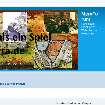
MyraFo
rum
Forum zum
ProjektMyra -
Weltenbau und
Rollenspiel
fig gestellte Fragen
Benutzer-Stufen und Gruppen