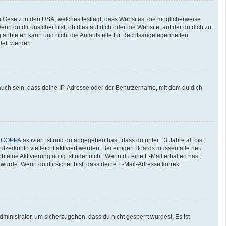
n Gesetz in den USA, welches festlegt, dass Websites, die möglicherweise
 du dir unsicher bist, ob dies auf dich oder die Website, auf der du dich zu
ng anbieten kann und nicht die Anlaufstelle für Rechtsangelegenheiten
delt werden.
auch sein, dass deine IP-Adresse oder der Benutzername, mit dem du dich
n
COPPA
aktiviert ist und du angegeben hast, dass du unter 13 Jahre alt bist,
utzerkonto vielleicht aktiviert werden. Bei einigen Boards müssen alle neu
b eine Aktivierung nötig ist oder nicht. Wenn du eine E-Mail erhalten hast,
wurde. Wenn du dir sicher bist, dass deine E-Mail-Adresse korrekt
ministrator, um sicherzugehen, dass du nicht gesperrt wurdest. Es ist