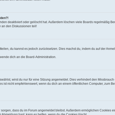
lden?!
nden deaktiviert oder gelöscht hat. Außerdem löschen viele Boards regelmäßig Benu
 an den Diskussionen teil!
mitteilen, du kannst es jedoch zurücksetzen. Dies machst du, indem du auf der Anme
 wende dich an die Board-Administration.
ählst, wirst du nur für eine Sitzung angemeldet. Dies verhindert den Missbrauch
ist nicht empfehlenswert, wenn du dich an einem öffentlichen Computer, zum Beisp
afür sorgen, dass du im Forum angemeldet bleibst. Außerdem ermöglichen Cookies ei
r Abmeldung hast, kann es helfen, wenn du die Cookies löscht.