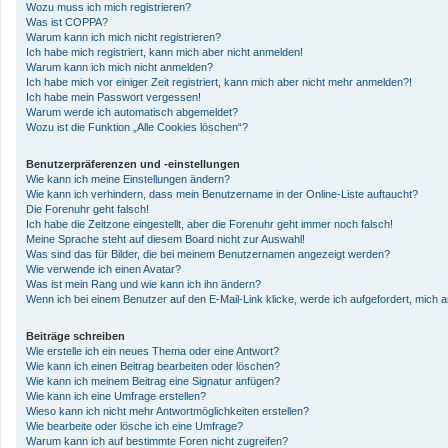
Wozu muss ich mich registrieren?
Was ist COPPA?
Warum kann ich mich nicht registrieren?
Ich habe mich registriert, kann mich aber nicht anmelden!
Warum kann ich mich nicht anmelden?
Ich habe mich vor einiger Zeit registriert, kann mich aber nicht mehr anmelden?!
Ich habe mein Passwort vergessen!
Warum werde ich automatisch abgemeldet?
Wozu ist die Funktion „Alle Cookies löschen“?
Benutzerpräferenzen und -einstellungen
Wie kann ich meine Einstellungen ändern?
Wie kann ich verhindern, dass mein Benutzername in der Online-Liste auftaucht?
Die Forenuhr geht falsch!
Ich habe die Zeitzone eingestellt, aber die Forenuhr geht immer noch falsch!
Meine Sprache steht auf diesem Board nicht zur Auswahl!
Was sind das für Bilder, die bei meinem Benutzernamen angezeigt werden?
Wie verwende ich einen Avatar?
Was ist mein Rang und wie kann ich ihn ändern?
Wenn ich bei einem Benutzer auf den E-Mail-Link klicke, werde ich aufgefordert, mich
Beiträge schreiben
Wie erstelle ich ein neues Thema oder eine Antwort?
Wie kann ich einen Beitrag bearbeiten oder löschen?
Wie kann ich meinem Beitrag eine Signatur anfügen?
Wie kann ich eine Umfrage erstellen?
Wieso kann ich nicht mehr Antwortmöglichkeiten erstellen?
Wie bearbeite oder lösche ich eine Umfrage?
Warum kann ich auf bestimmte Foren nicht zugreifen?