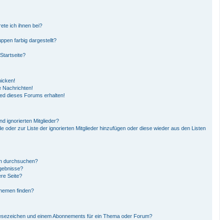
ete ich ihnen bei?
pen farbig dargestellt?
Startseite?
hicken!
 Nachrichten!
ied dieses Forums erhalten!
d ignorierten Mitglieder?
de oder zur Liste der ignorierten Mitglieder hinzufügen oder diese wieder aus den Listen
en durchsuchen?
rgebnisse?
re Seite?
Themen finden?
Lesezeichen und einem Abonnements für ein Thema oder Forum?