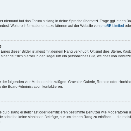
der niemand hat das Forum bislang in deine Sprache übersetzt. Frage ggf. einen Boa
würdest. Weitere Informationen dazu können auf der Website von
phpBB Limited
ode
?
ines dieser Bilder ist meist mit deinem Rang verknüpft: Oft sind dies Sterne, Käs
s handelt sich hierbei in der Regel um ein persönliches Bild, welches von Benutzer
ine der folgenden vier Methoden hinzufügen: Gravatar, Galerie, Remote oder Hochl
 die Board-Administration kontaktieren.
 du bislang erstellt hast oder identifizieren bestimmte Benutzer wie Moderatoren
Bitte schreibe keine sinnlosen Beiträge, nur um deinen Rang zu erhöhen — die mei
n.