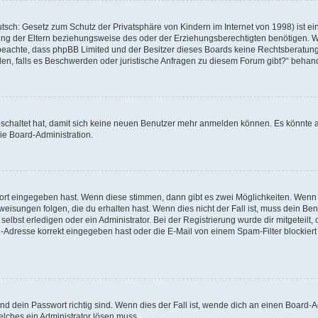
tsch: Gesetz zum Schutz der Privatsphäre von Kindern im Internet von 1998) ist ei
g der Eltern beziehungsweise des oder der Erziehungsberechtigten benötigen. Wenn
itte beachte, dass phpBB Limited und der Besitzer dieses Boards keine Rechtsberatu
enden, falls es Beschwerden oder juristische Anfragen zu diesem Forum gibt?“ behan
geschaltet hat, damit sich keine neuen Benutzer mehr anmelden können. Es könnte 
ie Board-Administration.
wort eingegeben hast. Wenn diese stimmen, dann gibt es zwei Möglichkeiten. Wen
isungen folgen, die du erhalten hast. Wenn dies nicht der Fall ist, muss dein Ben
lbst erledigen oder ein Administrator. Bei der Registrierung wurde dir mitgeteilt, o
-Adresse korrekt eingegeben hast oder die E-Mail von einem Spam-Filter blockiert 
d dein Passwort richtig sind. Wenn dies der Fall ist, wende dich an einen Board-Ad
elches ein Administrator lösen muss.