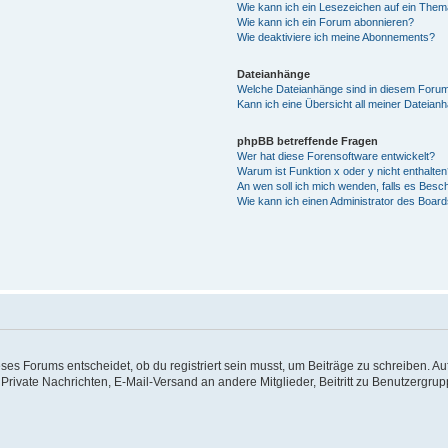
Wie kann ich ein Lesezeichen auf ein The
Wie kann ich ein Forum abonnieren?
Wie deaktiviere ich meine Abonnements?
Dateianhänge
Welche Dateianhänge sind in diesem Forum
Kann ich eine Übersicht all meiner Dateian
phpBB betreffende Fragen
Wer hat diese Forensoftware entwickelt?
Warum ist Funktion x oder y nicht enthalte
An wen soll ich mich wenden, falls es Besc
Wie kann ich einen Administrator des Board
s Forums entscheidet, ob du registriert sein musst, um Beiträge zu schreiben. Auf je
 Private Nachrichten, E-Mail-Versand an andere Mitglieder, Beitritt zu Benutzergrup