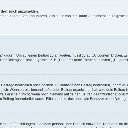
ordert, mich anzumelden.
chten an andere Benutzer nutzen, falls diese von der Board-Administration freige
icken. Um auf einen Beitrag zu antworten, musst du auf „Antworten“ klicken. Es kö
er Beitragsansicht aufgelistet. Z. B. „Du darfst neue Themen erstellen“, „Du darfs
n Beiträge bearbeiten oder löschen. Du kannst einen Beitrag bearbeiten, indem du 
möglich. Wenn bereits jemand auf deinen Beitrag geantwortet hat, wird dein Beitrag
weis erscheint nicht, wenn noch niemand auf deinen Beitrag geantwortet hat oder w
dein Beitrag überarbeitet wurde. Bitte beachte, dass normale Benutzer einen Beitra
 in den Einstellungen in deinem persönlichen Bereich entwerfen. Nachdem du die S