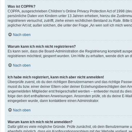
Was ist COPPA?
COPPA, ausgeschrieben Children’s Online Privacy Protection Act of 1998 (deu
persönliche Daten von Kindern unter 13 Jahren erheben, hierzu die Zustimmun
registrieren versuchst, zutrifft, ziehe einen rechtlichen Beistand zu Rate. B
jeglicher Art ist; außer solchen, die unter der Frage „An wen soll ich mich w
Nach oben
Warum kann ich mich nicht registrieren?
Es kann sein, dass die Board-Administration die Registrierung komplett aus
registrieren möchtest, gesperrt wurden. Um Hilfe zu erhalten, wende dich an d
Nach oben
Ich habe mich registriert, kann mich aber nicht anmelden!
Überprüfe zuerst, ob du den richtigen Benutzernamen und das richtige Pass
musst du bzw. einer deiner Eltern oder deiner Erziehungsberechtigten den Anwe
angemeldeten Mitglieder erst freigeschaltet werden – entweder musst du dies se
folge den dort enthaltenen Anweisungen. Ansonsten prüfe, ob du deine E-Mail
eingegeben wurde, dann kontaktiere einen Administrator.
Nach oben
Warum kann ich mich nicht anmelden?
Dafür gibt es viele mögliche Gründe. Prüfe zunächst, ob dein Benutzername un
ebenfalls möglich, dass ein Konfigurationsproblem mit der Website vorliegt, w