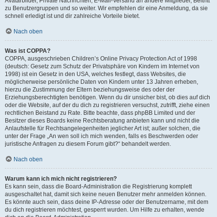
Avatarbilder, Private Nachrichten, E-Mail-Versand an andere Mitglieder, Beitritt
zu Benutzergruppen und so weiter. Wir empfehlen dir eine Anmeldung, da sie
schnell erledigt ist und dir zahlreiche Vorteile bietet.
Nach oben
Was ist COPPA?
COPPA, ausgeschrieben Children’s Online Privacy Protection Act of 1998
(deutsch: Gesetz zum Schutz der Privatsphäre von Kindern im Internet von
1998) ist ein Gesetz in den USA, welches festlegt, dass Websites, die
möglicherweise persönliche Daten von Kindern unter 13 Jahren erheben,
hierzu die Zustimmung der Eltern beziehungsweise des oder der
Erziehungsberechtigten benötigen. Wenn du dir unsicher bist, ob dies auf dich
oder die Website, auf der du dich zu registrieren versuchst, zutrifft, ziehe einen
rechtlichen Beistand zu Rate. Bitte beachte, dass phpBB Limited und der
Besitzer dieses Boards keine Rechtsberatung anbieten kann und nicht die
Anlaufstelle für Rechtsangelegenheiten jeglicher Art ist; außer solchen, die
unter der Frage „An wen soll ich mich wenden, falls es Beschwerden oder
juristische Anfragen zu diesem Forum gibt?“ behandelt werden.
Nach oben
Warum kann ich mich nicht registrieren?
Es kann sein, dass die Board-Administration die Registrierung komplett
ausgeschaltet hat, damit sich keine neuen Benutzer mehr anmelden können.
Es könnte auch sein, dass deine IP-Adresse oder der Benutzername, mit dem
du dich registrieren möchtest, gesperrt wurden. Um Hilfe zu erhalten, wende