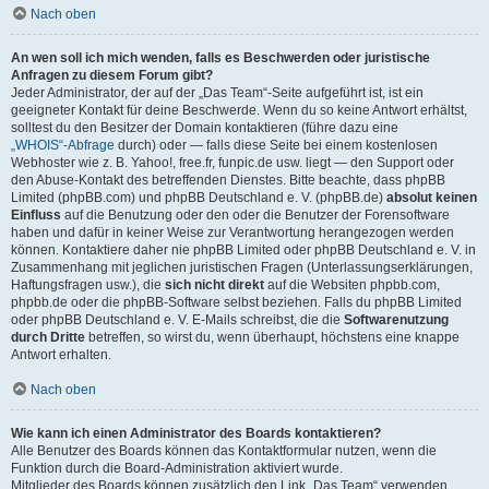
Nach oben
An wen soll ich mich wenden, falls es Beschwerden oder juristische
Anfragen zu diesem Forum gibt?
Jeder Administrator, der auf der „Das Team“-Seite aufgeführt ist, ist ein
geeigneter Kontakt für deine Beschwerde. Wenn du so keine Antwort erhältst,
solltest du den Besitzer der Domain kontaktieren (führe dazu eine
„WHOIS“-Abfrage
durch) oder — falls diese Seite bei einem kostenlosen
Webhoster wie z. B. Yahoo!, free.fr, funpic.de usw. liegt — den Support oder
den Abuse-Kontakt des betreffenden Dienstes. Bitte beachte, dass phpBB
Limited (phpBB.com) und phpBB Deutschland e. V. (phpBB.de)
absolut keinen
Einfluss
auf die Benutzung oder den oder die Benutzer der Forensoftware
haben und dafür in keiner Weise zur Verantwortung herangezogen werden
können. Kontaktiere daher nie phpBB Limited oder phpBB Deutschland e. V. in
Zusammenhang mit jeglichen juristischen Fragen (Unterlassungserklärungen,
Haftungsfragen usw.), die
sich nicht direkt
auf die Websiten phpbb.com,
phpbb.de oder die phpBB-Software selbst beziehen. Falls du phpBB Limited
oder phpBB Deutschland e. V. E-Mails schreibst, die die
Softwarenutzung
durch Dritte
betreffen, so wirst du, wenn überhaupt, höchstens eine knappe
Antwort erhalten.
Nach oben
Wie kann ich einen Administrator des Boards kontaktieren?
Alle Benutzer des Boards können das Kontaktformular nutzen, wenn die
Funktion durch die Board-Administration aktiviert wurde.
Mitglieder des Boards können zusätzlich den Link „Das Team“ verwenden.