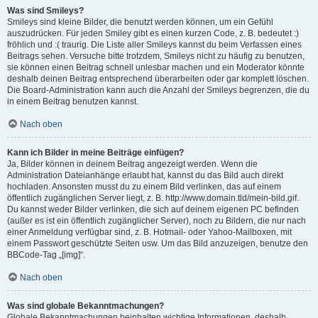
Was sind Smileys?
Smileys sind kleine Bilder, die benutzt werden können, um ein Gefühl
auszudrücken. Für jeden Smiley gibt es einen kurzen Code, z. B. bedeutet :)
fröhlich und :( traurig. Die Liste aller Smileys kannst du beim Verfassen eines
Beitrags sehen. Versuche bitte trotzdem, Smileys nicht zu häufig zu benutzen,
sie können einen Beitrag schnell unlesbar machen und ein Moderator könnte
deshalb deinen Beitrag entsprechend überarbeiten oder gar komplett löschen.
Die Board-Administration kann auch die Anzahl der Smileys begrenzen, die du
in einem Beitrag benutzen kannst.
Nach oben
Kann ich Bilder in meine Beiträge einfügen?
Ja, Bilder können in deinem Beitrag angezeigt werden. Wenn die
Administration Dateianhänge erlaubt hat, kannst du das Bild auch direkt
hochladen. Ansonsten musst du zu einem Bild verlinken, das auf einem
öffentlich zugänglichen Server liegt, z. B. http://www.domain.tld/mein-bild.gif.
Du kannst weder Bilder verlinken, die sich auf deinem eigenen PC befinden
(außer es ist ein öffentlich zugänglicher Server), noch zu Bildern, die nur nach
einer Anmeldung verfügbar sind, z. B. Hotmail- oder Yahoo-Mailboxen, mit
einem Passwort geschützte Seiten usw. Um das Bild anzuzeigen, benutze den
BBCode-Tag „[img]“.
Nach oben
Was sind globale Bekanntmachungen?
Globale Bekanntmachungen beinhalten wichtige Informationen, deshalb