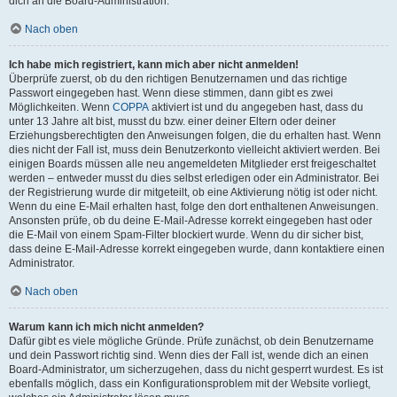
dich an die Board-Administration.
Nach oben
Ich habe mich registriert, kann mich aber nicht anmelden!
Überprüfe zuerst, ob du den richtigen Benutzernamen und das richtige
Passwort eingegeben hast. Wenn diese stimmen, dann gibt es zwei
Möglichkeiten. Wenn
COPPA
aktiviert ist und du angegeben hast, dass du
unter 13 Jahre alt bist, musst du bzw. einer deiner Eltern oder deiner
Erziehungsberechtigten den Anweisungen folgen, die du erhalten hast. Wenn
dies nicht der Fall ist, muss dein Benutzerkonto vielleicht aktiviert werden. Bei
einigen Boards müssen alle neu angemeldeten Mitglieder erst freigeschaltet
werden – entweder musst du dies selbst erledigen oder ein Administrator. Bei
der Registrierung wurde dir mitgeteilt, ob eine Aktivierung nötig ist oder nicht.
Wenn du eine E-Mail erhalten hast, folge den dort enthaltenen Anweisungen.
Ansonsten prüfe, ob du deine E-Mail-Adresse korrekt eingegeben hast oder
die E-Mail von einem Spam-Filter blockiert wurde. Wenn du dir sicher bist,
dass deine E-Mail-Adresse korrekt eingegeben wurde, dann kontaktiere einen
Administrator.
Nach oben
Warum kann ich mich nicht anmelden?
Dafür gibt es viele mögliche Gründe. Prüfe zunächst, ob dein Benutzername
und dein Passwort richtig sind. Wenn dies der Fall ist, wende dich an einen
Board-Administrator, um sicherzugehen, dass du nicht gesperrt wurdest. Es ist
ebenfalls möglich, dass ein Konfigurationsproblem mit der Website vorliegt,