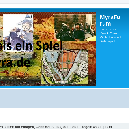
MyraFo
rum
Forum zum
ProjektMyra -
Weltenbau und
Rollenspiel
sollten nur erfolgen, wenn der Beitrag den Foren-Regeln widerspricht.