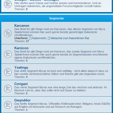
Hier dürfen auch Gäste und Geister posten und kommentieren. Und an
Umfragen teilnehmen, die angemeldete Forumsmitglieder erstellt haben.
Themen:
8
Segmente
Karcanon
Das Brett für alle Dinge rund um Karcanon, das älteste Segment von Myra.
SpielerInnen können hier auch gerne bereits genehmigte Kulturtexte
veröffentlichen.
Unterforen:
Kaiserreich
,
Metachat zum Kaiserlichen Rat
Themen:
27
Karnicon
Das Brett für alle Dinge rund um Karnicon, das zweite Segment von Myra.
SpielerInnen können hier auch gerne bereits im Segmentsboten erschienene
eigene Kulturtexte veröffentlichen.
Themen:
5
Ysatinga
Das dritte Segment Myras ist bunt und vielfältig - nicht allein dadurch dass es
hier soviele nichtmenschliche Völker und Reiche gibt wie nirgendwo sonst.
Themen:
4
Corigani
Das vierte Segment Myras war eine lange Zeit das reichste und aktivste. Im
Moment ruht es, aber das sollte nicht auf Dauer so bleiben.
Themen:
5
Gwynddor
Das fünfte Segment Myras. Offizielles Rollenspiel einst: Midgard, heute D&D5e
auf English um Ashcaran und auf Deutsch um Astragon.
Themen:
1