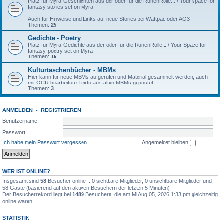
Platz für Myra-Geschichten aus der oder für die RunenRolle... / Your space for
fantasy stories set on Myra
Auch für Hinweise und Links auf neue Stories bei Wattpad oder AO3
Themen:
25
Gedichte - Poetry
Platz für Myra-Gedichte aus der oder für die RunenRolle... / Your Space for
fantasy-poetry set on Myra
Themen:
16
Kulturtaschenbücher - MBMs
Hier kann für neue MBMs aufgerufen und Material gesammelt werden, auch
mit OCR bearbeitete Texte aus alten MBMs gepostet
Themen:
3
ANMELDEN
•
REGISTRIEREN
Benutzername:
Passwort:
Ich habe mein Passwort vergessen
Angemeldet bleiben
WER IST ONLINE?
Insgesamt sind
58
Besucher online :: 0 sichtbare Mitglieder, 0 unsichtbare Mitglieder und
58 Gäste (basierend auf den aktiven Besuchern der letzten 5 Minuten)
Der Besucherrekord liegt bei
1489
Besuchern, die am Mi Aug 05, 2026 1:33 pm gleichzeitig
online waren.
STATISTIK