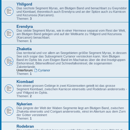
Yhllgord
Das sechste Segment Myras, am Blutigen Band und benachbart zu Gwynddor
und Kiombael, theoretisch auch Erendyra und an der Spitze auch zu Karnicon
und Kezunsea (Karcanon).
Themen:
3
Erendyra
Das siebte Segment Myras, wie in einer Hermexe separat vom Rest der Welt,
am Blutigen Band gelegen und auf der Weltkarte zu Yhllgord und Kezunsea
(Karcanon) benachbart.
Themen:
1
Zhaketia
Das territorial und vor allem an Seegebieten größte Segment Myras, in dessen
See sich sogar das Subsegment Cyrianor verstecken kann. Vom Blutigen
Band im Ophis bis zum Eisigen Band im Machairas über die drei Inselgruppen
Einhorninsel, Bitterwolfinsel und Schneefalkeninsel, die sogenannten
Zaketerlande.
Unterforum:
Cyrianor
Themen:
1
Kiombael
Von einem grossen Gebirge in zwei Küstenseiten geteilt ist das grosse
Segment Kiombael, zwischen Karnicon einerseits und Rodebran andererseits -
und Yhllgord im Ophis.
Themen:
2
Nykerien
Das jüngste der Welt der Waben Segmente liegt am Blutigen Band, zwischen
Zhaketia einerseits und Corigani andererseits, einst im Altertum aus dem Zorn
der Götter versteinert
Themen:
1
Rodebran