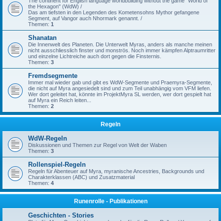
The continent for English language worldbuilding without the game "World of
the Hexagon" (WdW) /
Das am tiefsten in den Legenden des Kometensohns Mythor gefangene
Segment, auf Vangor auch Nhormark genannt. /
Themen:
1
Shanatan
Die Innenwelt des Planeten. Die Unterwelt Myras, anders als manche meinen
nicht ausschliesslich finster und monströs. Noch immer kämpfen Alptraumritter
und einzelne Lichtreiche auch dort gegen die Finsternis.
Themen:
3
Fremdsegmente
Immer mal wieder gab und gibt es WdW-Segmente und Praemyra-Segmente,
die nicht auf Myra angesiedelt sind und zum Teil unabhängig vom VFM liefen.
Wer dort geleitet hat, könnte im ProjektMyra SL werden, wer dort gespielt hat
auf Myra ein Reich leiten...
Themen:
2
Regeln
WdW-Regeln
Diskussionen und Themen zur Regel von Welt der Waben
Themen:
3
Rollenspiel-Regeln
Regeln für Abenteuer auf Myra, myranische Ancestries, Backgrounds und
Charakterklassen (ABC) und Zusatzmaterial
Themen:
4
Runenrolle - Publikationen
Geschichten - Stories