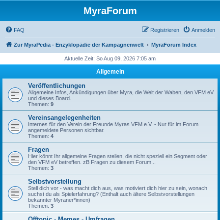
MyraForum
FAQ
Registrieren
Anmelden
Zur MyraPedia - Enzyklopädie der Kampagnenwelt
MyraForum Index
Aktuelle Zeit: So Aug 09, 2026 7:05 am
Allgemein
Veröffentlichungen
Allgemeine Infos, Ankündigungen über Myra, die Welt der Waben, den VFM eV
und dieses Board.
Themen:
9
Vereinsangelegenheiten
Internes für den Verein der Freunde Myras VFM e.V. - Nur für im Forum
angemeldete Personen sichtbar.
Themen:
4
Fragen
Hier könnt Ihr allgemeine Fragen stellen, die nicht speziell ein Segment oder
den VFM eV betreffen. zB Fragen zu diesem Forum...
Themen:
3
Selbstvorstellung
Stell dich vor - was macht dich aus, was motiviert dich hier zu sein, wonach
suchst du als Spielerfahrung? (Enthalt auch ältere Selbstvorstellungen
bekannter Myraner*innen)
Themen:
3
Offtopic - Memes - Umfragen