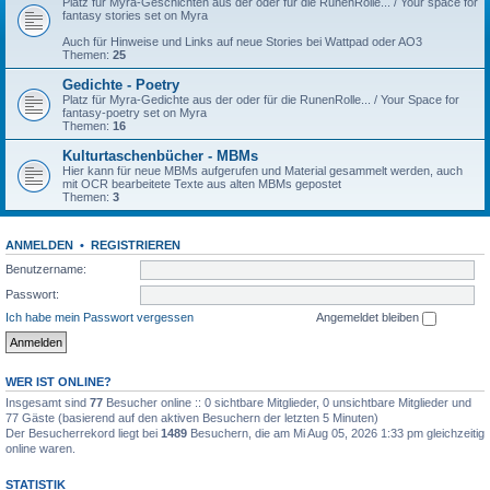
Platz für Myra-Geschichten aus der oder für die RunenRolle... / Your space for
fantasy stories set on Myra
Auch für Hinweise und Links auf neue Stories bei Wattpad oder AO3
Themen:
25
Gedichte - Poetry
Platz für Myra-Gedichte aus der oder für die RunenRolle... / Your Space for
fantasy-poetry set on Myra
Themen:
16
Kulturtaschenbücher - MBMs
Hier kann für neue MBMs aufgerufen und Material gesammelt werden, auch
mit OCR bearbeitete Texte aus alten MBMs gepostet
Themen:
3
ANMELDEN
•
REGISTRIEREN
Benutzername:
Passwort:
Ich habe mein Passwort vergessen
Angemeldet bleiben
WER IST ONLINE?
Insgesamt sind
77
Besucher online :: 0 sichtbare Mitglieder, 0 unsichtbare Mitglieder und
77 Gäste (basierend auf den aktiven Besuchern der letzten 5 Minuten)
Der Besucherrekord liegt bei
1489
Besuchern, die am Mi Aug 05, 2026 1:33 pm gleichzeitig
online waren.
STATISTIK