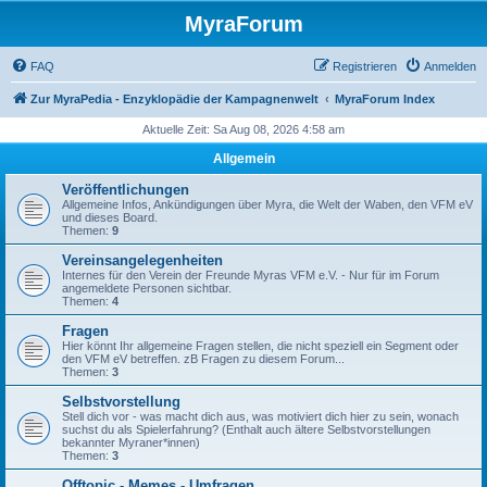
MyraForum
FAQ
Registrieren
Anmelden
Zur MyraPedia - Enzyklopädie der Kampagnenwelt
MyraForum Index
Aktuelle Zeit: Sa Aug 08, 2026 4:58 am
Allgemein
Veröffentlichungen
Allgemeine Infos, Ankündigungen über Myra, die Welt der Waben, den VFM eV
und dieses Board.
Themen:
9
Vereinsangelegenheiten
Internes für den Verein der Freunde Myras VFM e.V. - Nur für im Forum
angemeldete Personen sichtbar.
Themen:
4
Fragen
Hier könnt Ihr allgemeine Fragen stellen, die nicht speziell ein Segment oder
den VFM eV betreffen. zB Fragen zu diesem Forum...
Themen:
3
Selbstvorstellung
Stell dich vor - was macht dich aus, was motiviert dich hier zu sein, wonach
suchst du als Spielerfahrung? (Enthalt auch ältere Selbstvorstellungen
bekannter Myraner*innen)
Themen:
3
Offtopic - Memes - Umfragen