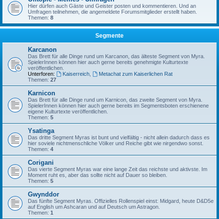
Hier dürfen auch Gäste und Geister posten und kommentieren. Und an
Umfragen teilnehmen, die angemeldete Forumsmitglieder erstellt haben.
Themen:
8
Segmente
Karcanon
Das Brett für alle Dinge rund um Karcanon, das älteste Segment von Myra.
SpielerInnen können hier auch gerne bereits genehmigte Kulturtexte
veröffentlichen.
Unterforen:
Kaiserreich
,
Metachat zum Kaiserlichen Rat
Themen:
27
Karnicon
Das Brett für alle Dinge rund um Karnicon, das zweite Segment von Myra.
SpielerInnen können hier auch gerne bereits im Segmentsboten erschienene
eigene Kulturtexte veröffentlichen.
Themen:
5
Ysatinga
Das dritte Segment Myras ist bunt und vielfältig - nicht allein dadurch dass es
hier soviele nichtmenschliche Völker und Reiche gibt wie nirgendwo sonst.
Themen:
4
Corigani
Das vierte Segment Myras war eine lange Zeit das reichste und aktivste. Im
Moment ruht es, aber das sollte nicht auf Dauer so bleiben.
Themen:
5
Gwynddor
Das fünfte Segment Myras. Offizielles Rollenspiel einst: Midgard, heute D&D5e
auf English um Ashcaran und auf Deutsch um Astragon.
Themen:
1