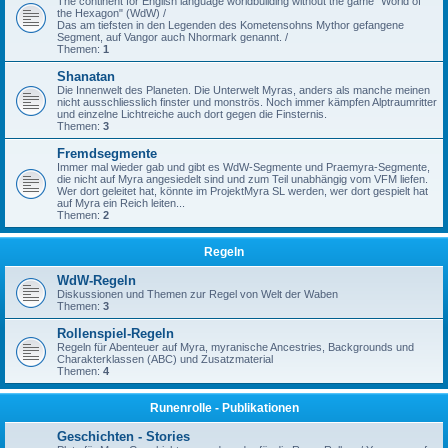
The continent for English language worldbuilding without the game "World of
the Hexagon" (WdW) /
Das am tiefsten in den Legenden des Kometensohns Mythor gefangene
Segment, auf Vangor auch Nhormark genannt. /
Themen:
1
Shanatan
Die Innenwelt des Planeten. Die Unterwelt Myras, anders als manche meinen
nicht ausschliesslich finster und monströs. Noch immer kämpfen Alptraumritter
und einzelne Lichtreiche auch dort gegen die Finsternis.
Themen:
3
Fremdsegmente
Immer mal wieder gab und gibt es WdW-Segmente und Praemyra-Segmente,
die nicht auf Myra angesiedelt sind und zum Teil unabhängig vom VFM liefen.
Wer dort geleitet hat, könnte im ProjektMyra SL werden, wer dort gespielt hat
auf Myra ein Reich leiten...
Themen:
2
Regeln
WdW-Regeln
Diskussionen und Themen zur Regel von Welt der Waben
Themen:
3
Rollenspiel-Regeln
Regeln für Abenteuer auf Myra, myranische Ancestries, Backgrounds und
Charakterklassen (ABC) und Zusatzmaterial
Themen:
4
Runenrolle - Publikationen
Geschichten - Stories