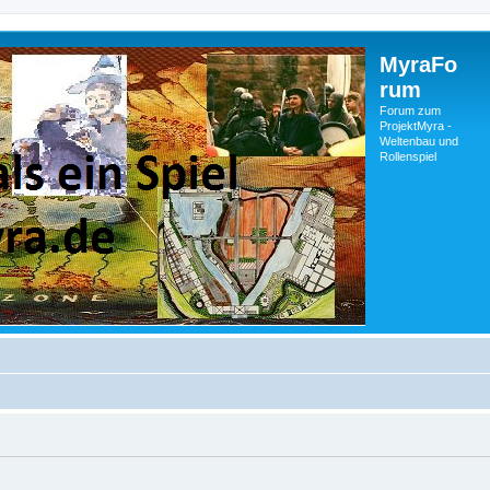
MyraFo
rum
Forum zum
ProjektMyra -
Weltenbau und
Rollenspiel