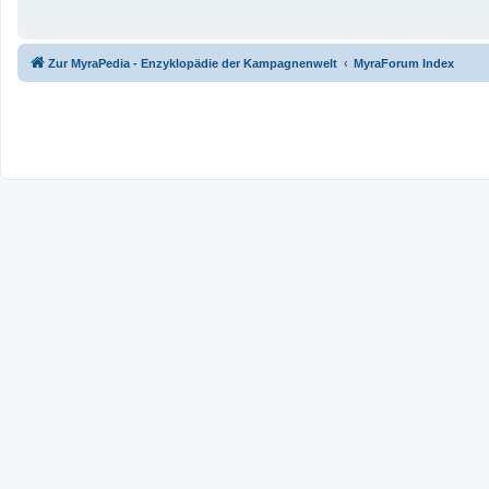
Zur MyraPedia - Enzyklopädie der Kampagnenwelt
MyraForum Index