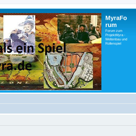
MyraFo
rum
Forum zum
ProjektMyra -
Weltenbau und
Rollenspiel