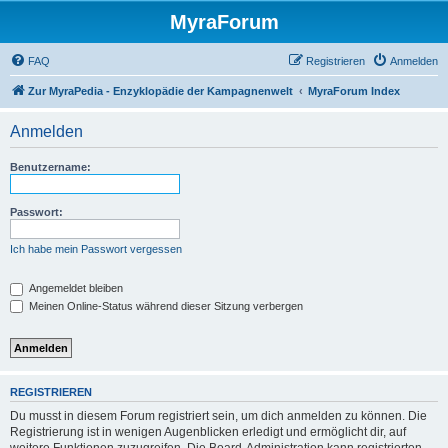
MyraForum
FAQ
Registrieren
Anmelden
Zur MyraPedia - Enzyklopädie der Kampagnenwelt
MyraForum Index
Anmelden
Benutzername:
Passwort:
Ich habe mein Passwort vergessen
Angemeldet bleiben
Meinen Online-Status während dieser Sitzung verbergen
REGISTRIEREN
Du musst in diesem Forum registriert sein, um dich anmelden zu können. Die
Registrierung ist in wenigen Augenblicken erledigt und ermöglicht dir, auf
weitere Funktionen zuzugreifen. Die Board-Administration kann registrierten