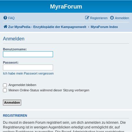
MyraForum
FAQ
Registrieren
Anmelden
Zur MyraPedia - Enzyklopädie der Kampagnenwelt
MyraForum Index
Anmelden
Benutzername:
Passwort:
Ich habe mein Passwort vergessen
Angemeldet bleiben
Meinen Online-Status während dieser Sitzung verbergen
REGISTRIEREN
Du musst in diesem Forum registriert sein, um dich anmelden zu können. Die
Registrierung ist in wenigen Augenblicken erledigt und ermöglicht dir, auf
weitere Funktionen zuzugreifen. Die Board-Administration kann registrierten