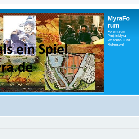
MyraFo
rum
Forum zum
ProjektMyra -
Weltenbau und
Rollenspiel