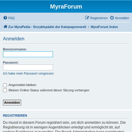
MyraForum
FAQ
Registrieren
Anmelden
Zur MyraPedia - Enzyklopädie der Kampagnenwelt
MyraForum Index
Anmelden
Benutzername:
Passwort:
Ich habe mein Passwort vergessen
Angemeldet bleiben
Meinen Online-Status während dieser Sitzung verbergen
REGISTRIEREN
Du musst in diesem Forum registriert sein, um dich anmelden zu können. Die
Registrierung ist in wenigen Augenblicken erledigt und ermöglicht dir, auf
weitere Funktionen zuzugreifen. Die Board-Administration kann registrierten