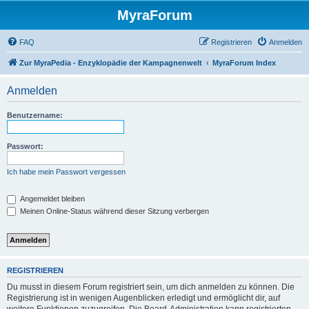
MyraForum
FAQ
Registrieren
Anmelden
Zur MyraPedia - Enzyklopädie der Kampagnenwelt
MyraForum Index
Anmelden
Benutzername:
Passwort:
Ich habe mein Passwort vergessen
Angemeldet bleiben
Meinen Online-Status während dieser Sitzung verbergen
REGISTRIEREN
Du musst in diesem Forum registriert sein, um dich anmelden zu können. Die
Registrierung ist in wenigen Augenblicken erledigt und ermöglicht dir, auf
weitere Funktionen zuzugreifen. Die Board-Administration kann registrierten