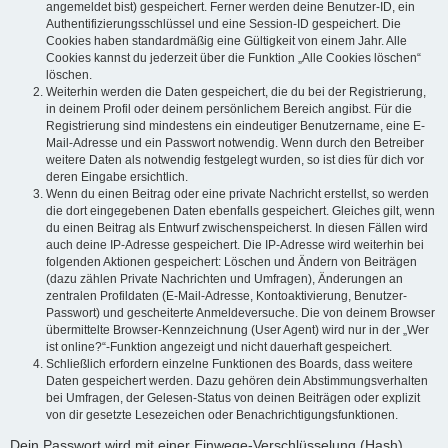
angemeldet bist) gespeichert. Ferner werden deine Benutzer-ID, ein
Authentifizierungsschlüssel und eine Session-ID gespeichert. Die
Cookies haben standardmäßig eine Gültigkeit von einem Jahr. Alle
Cookies kannst du jederzeit über die Funktion „Alle Cookies löschen“
löschen.
Weiterhin werden die Daten gespeichert, die du bei der Registrierung,
in deinem Profil oder deinem persönlichem Bereich angibst. Für die
Registrierung sind mindestens ein eindeutiger Benutzername, eine E-
Mail-Adresse und ein Passwort notwendig. Wenn durch den Betreiber
weitere Daten als notwendig festgelegt wurden, so ist dies für dich vor
deren Eingabe ersichtlich.
Wenn du einen Beitrag oder eine private Nachricht erstellst, so werden
die dort eingegebenen Daten ebenfalls gespeichert. Gleiches gilt, wenn
du einen Beitrag als Entwurf zwischenspeicherst. In diesen Fällen wird
auch deine IP-Adresse gespeichert. Die IP-Adresse wird weiterhin bei
folgenden Aktionen gespeichert: Löschen und Ändern von Beiträgen
(dazu zählen Private Nachrichten und Umfragen), Änderungen an
zentralen Profildaten (E-Mail-Adresse, Kontoaktivierung, Benutzer-
Passwort) und gescheiterte Anmeldeversuche. Die von deinem Browser
übermittelte Browser-Kennzeichnung (User Agent) wird nur in der „Wer
ist online?“-Funktion angezeigt und nicht dauerhaft gespeichert.
Schließlich erfordern einzelne Funktionen des Boards, dass weitere
Daten gespeichert werden. Dazu gehören dein Abstimmungsverhalten
bei Umfragen, der Gelesen-Status von deinen Beiträgen oder explizit
von dir gesetzte Lesezeichen oder Benachrichtigungsfunktionen.
Dein Passwort wird mit einer Einwege-Verschlüsselung (Hash)