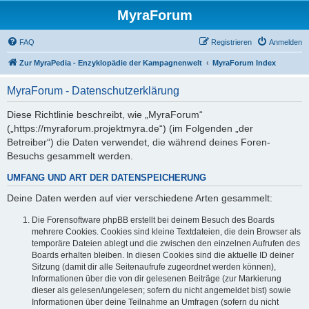
MyraForum
FAQ
Registrieren
Anmelden
Zur MyraPedia - Enzyklopädie der Kampagnenwelt
MyraForum Index
MyraForum - Datenschutzerklärung
Diese Richtlinie beschreibt, wie „MyraForum“
(„https://myraforum.projektmyra.de“) (im Folgenden „der
Betreiber“) die Daten verwendet, die während deines Foren-
Besuchs gesammelt werden.
UMFANG UND ART DER DATENSPEICHERUNG
Deine Daten werden auf vier verschiedene Arten gesammelt:
Die Forensoftware phpBB erstellt bei deinem Besuch des Boards
mehrere Cookies. Cookies sind kleine Textdateien, die dein Browser als
temporäre Dateien ablegt und die zwischen den einzelnen Aufrufen des
Boards erhalten bleiben. In diesen Cookies sind die aktuelle ID deiner
Sitzung (damit dir alle Seitenaufrufe zugeordnet werden können),
Informationen über die von dir gelesenen Beiträge (zur Markierung
dieser als gelesen/ungelesen; sofern du nicht angemeldet bist) sowie
Informationen über deine Teilnahme an Umfragen (sofern du nicht