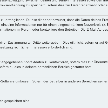
teressenabwägung zwischen deinen und seinen Interessen sowie den Int
rowser-Kennung zu speichern, sofern dies zur Gefahrenabwehr oder zur
 ermöglichen. Du bist dir daher bewusst, dass die Daten deines Profils 
einzelne Informationen nur für einen eingeschränkten Nutzerkreis (z. B
ationen im Forum oder kontaktiere den Betreiber. Die E-Mail-Adresse 
iner Zustimmung an Dritte weitergeben. Dies gilt nicht, sofern er auf
setzung rechtlicher Interessen erforderlich sind.
r angegebenen Kontaktdaten zu kontaktieren, sofern dies zur Übermittlu
ofern du dies in deinem persönlichen Bereich gestattet hast.
BB-Software umfassen. Sofern der Betreiber in anderen Bereichen seine
ich gespeichert sind.