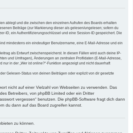
ien ablegt und die zwischen den einzelnen Aufrufen des Boards erhalten
elesenen Beiträge (zur Markierung dieser als gelesen/ungelesen; sofern du
r-ID, ein Authentifizierungsschlüssel und eine Session-ID gespeichert. Die
g sind mindestens ein eindeutiger Benutzername, eine E-Mail-Adresse und ein
eitrag als Entwurf zwischenspeicherst. In diesen Fällen wird auch deine IP-
chten und Umfragen), Änderungen an zentralen Profildaten (E-Mail-Adresse,
ur in der „Wer ist online?“-Funktion angezeigt und nicht dauerhaft
er Gelesen-Status von deinen Beiträgen oder explizit von dir gesetzte
wort nicht auf einer Vielzahl von Webseiten zu verwenden. Das
des Betreibers, von phpBB Limited oder ein Dritter
Passwort vergessen“ benutzen. Die phpBB-Software fragt dich dann
em du dann auf das Board zugreifen kannst.
nbieten zu können.