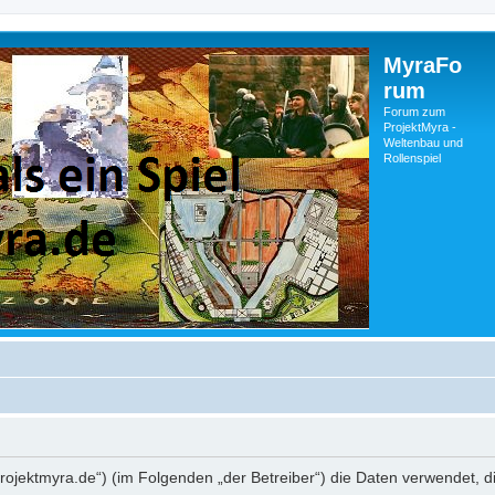
MyraFo
rum
Forum zum
ProjektMyra -
Weltenbau und
Rollenspiel
m.projektmyra.de“) (im Folgenden „der Betreiber“) die Daten verwende