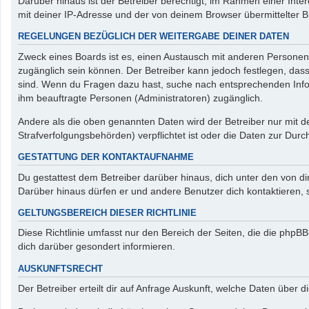
Darüber hinaus ist der Betreiber berechtigt, im Rahmen einer In
mit deiner IP-Adresse und der von deinem Browser übermittelter B
REGELUNGEN BEZÜGLICH DER WEITERGABE DEINER DATEN
Zweck eines Boards ist es, einen Austausch mit anderen Personen zu
zugänglich sein können. Der Betreiber kann jedoch festlegen, dass 
sind. Wenn du Fragen dazu hast, suche nach entsprechenden Inform
ihm beauftragte Personen (Administratoren) zugänglich.
Andere als die oben genannten Daten wird der Betreiber nur mit de
Strafverfolgungsbehörden) verpflichtet ist oder die Daten zur Durch
GESTATTUNG DER KONTAKTAUFNAHME
Du gestattest dem Betreiber darüber hinaus, dich unter den von di
Darüber hinaus dürfen er und andere Benutzer dich kontaktieren, s
GELTUNGSBEREICH DIESER RICHTLINIE
Diese Richtlinie umfasst nur den Bereich der Seiten, die die php
dich darüber gesondert informieren.
AUSKUNFTSRECHT
Der Betreiber erteilt dir auf Anfrage Auskunft, welche Daten über d