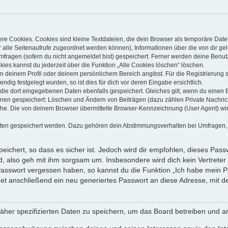
e Cookies. Cookies sind kleine Textdateien, die dein Browser als temporäre Date
dir alle Seitenaufrufe zugeordnet werden können), Informationen über die von dir g
fragen (sofern du nicht angemeldet bist) gespeichert. Ferner werden deine Benutze
ies kannst du jederzeit über die Funktion „Alle Cookies löschen“ löschen.
 in deinem Profil oder deinem persönlichem Bereich angibst. Für die Registrierun
ig festgelegt wurden, so ist dies für dich vor deren Eingabe ersichtlich.
 die dort eingegebenen Daten ebenfalls gespeichert. Gleiches gilt, wenn du einen B
ionen gespeichert: Löschen und Ändern von Beiträgen (dazu zählen Private Nachri
e. Die von deinem Browser übermittelte Browser-Kennzeichnung (User Agent) wird n
aten gespeichert werden. Dazu gehören dein Abstimmungsverhalten bei Umfragen, d
ichert, so dass es sicher ist. Jedoch wird dir empfohlen, dieses Pass
, also geh mit ihm sorgsam um. Insbesondere wird dich kein Vertreter 
 Passwort vergessen haben, so kannst du die Funktion „Ich habe mein 
 anschließend ein neu generiertes Passwort an diese Adresse, mit d
äher spezifizierten Daten zu speichern, um das Board betreiben und a