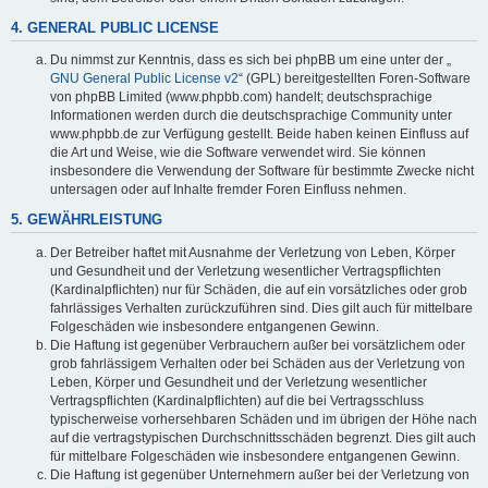
4. GENERAL PUBLIC LICENSE
Du nimmst zur Kenntnis, dass es sich bei phpBB um eine unter der „
GNU General Public License v2
“ (GPL) bereitgestellten Foren-Software
von phpBB Limited (www.phpbb.com) handelt; deutschsprachige
Informationen werden durch die deutschsprachige Community unter
www.phpbb.de zur Verfügung gestellt. Beide haben keinen Einfluss auf
die Art und Weise, wie die Software verwendet wird. Sie können
insbesondere die Verwendung der Software für bestimmte Zwecke nicht
untersagen oder auf Inhalte fremder Foren Einfluss nehmen.
5. GEWÄHRLEISTUNG
Der Betreiber haftet mit Ausnahme der Verletzung von Leben, Körper
und Gesundheit und der Verletzung wesentlicher Vertragspflichten
(Kardinalpflichten) nur für Schäden, die auf ein vorsätzliches oder grob
fahrlässiges Verhalten zurückzuführen sind. Dies gilt auch für mittelbare
Folgeschäden wie insbesondere entgangenen Gewinn.
Die Haftung ist gegenüber Verbrauchern außer bei vorsätzlichem oder
grob fahrlässigem Verhalten oder bei Schäden aus der Verletzung von
Leben, Körper und Gesundheit und der Verletzung wesentlicher
Vertragspflichten (Kardinalpflichten) auf die bei Vertragsschluss
typischerweise vorhersehbaren Schäden und im übrigen der Höhe nach
auf die vertragstypischen Durchschnittsschäden begrenzt. Dies gilt auch
für mittelbare Folgeschäden wie insbesondere entgangenen Gewinn.
Die Haftung ist gegenüber Unternehmern außer bei der Verletzung von