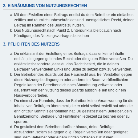
2. EINRÄUMUNG VON NUTZUNGSRECHTEN
Mit dem Erstellen eines Beitrags erteilst du dem Betreiber ein einfaches,
zeitlich und räumlich unbeschränktes und unentgeltliches Recht, deinen
Beitrag im Rahmen des Boards zu nutzen.
Das Nutzungsrecht nach Punkt 2, Unterpunkt a bleibt auch nach
Kündigung des Nutzungsvertrages bestehen.
3. PFLICHTEN DES NUTZERS
Du erklärst mit der Erstellung eines Beitrags, dass er keine Inhalte
enthält, die gegen geltendes Recht oder die guten Sitten verstoßen. Du
erklärst insbesondere, dass du das Recht besitzt, die in deinen
Beiträgen verwendeten Links und Bilder zu setzen bzw. zu verwenden.
Der Betreiber des Boards übt das Hausrecht aus. Bei Verstößen gegen
diese Nutzungsbedingungen oder anderer im Board veröffentlichten
Regeln kann der Betreiber dich nach Abmahnung zeitweise oder
dauerhaft von der Nutzung dieses Boards ausschließen und dir ein
Hausverbot erteilen.
Du nimmst zur Kenntnis, dass der Betreiber keine Verantwortung für die
Inhalte von Beiträgen übernimmt, die er nicht selbst erstellt hat oder die
er nicht zur Kenntnis genommen hat. Du gestattest dem Betreiber, dein
Benutzerkonto, Beiträge und Funktionen jederzeit zu löschen oder zu
sperren.
Du gestattest dem Betreiber darüber hinaus, deine Beiträge
abzuändern, sofern sie gegen o. g. Regeln verstoßen oder geeignet
sind, dem Betreiber oder einem Dritten Schaden zuzufügen.