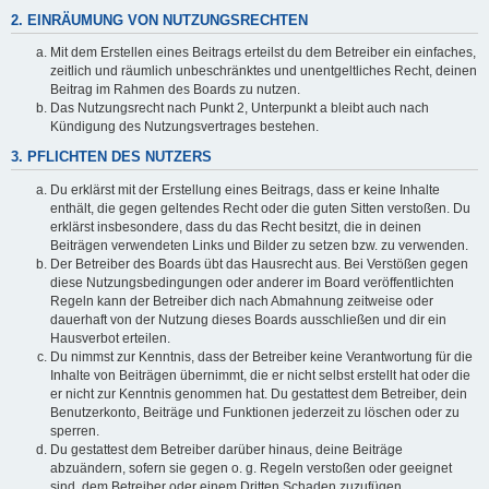
2. EINRÄUMUNG VON NUTZUNGSRECHTEN
Mit dem Erstellen eines Beitrags erteilst du dem Betreiber ein einfaches,
zeitlich und räumlich unbeschränktes und unentgeltliches Recht, deinen
Beitrag im Rahmen des Boards zu nutzen.
Das Nutzungsrecht nach Punkt 2, Unterpunkt a bleibt auch nach
Kündigung des Nutzungsvertrages bestehen.
3. PFLICHTEN DES NUTZERS
Du erklärst mit der Erstellung eines Beitrags, dass er keine Inhalte
enthält, die gegen geltendes Recht oder die guten Sitten verstoßen. Du
erklärst insbesondere, dass du das Recht besitzt, die in deinen
Beiträgen verwendeten Links und Bilder zu setzen bzw. zu verwenden.
Der Betreiber des Boards übt das Hausrecht aus. Bei Verstößen gegen
diese Nutzungsbedingungen oder anderer im Board veröffentlichten
Regeln kann der Betreiber dich nach Abmahnung zeitweise oder
dauerhaft von der Nutzung dieses Boards ausschließen und dir ein
Hausverbot erteilen.
Du nimmst zur Kenntnis, dass der Betreiber keine Verantwortung für die
Inhalte von Beiträgen übernimmt, die er nicht selbst erstellt hat oder die
er nicht zur Kenntnis genommen hat. Du gestattest dem Betreiber, dein
Benutzerkonto, Beiträge und Funktionen jederzeit zu löschen oder zu
sperren.
Du gestattest dem Betreiber darüber hinaus, deine Beiträge
abzuändern, sofern sie gegen o. g. Regeln verstoßen oder geeignet
sind, dem Betreiber oder einem Dritten Schaden zuzufügen.