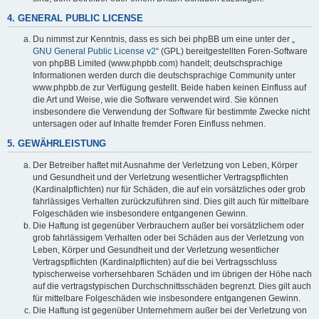
4. GENERAL PUBLIC LICENSE
Du nimmst zur Kenntnis, dass es sich bei phpBB um eine unter der „
GNU General Public License v2
“ (GPL) bereitgestellten Foren-Software
von phpBB Limited (www.phpbb.com) handelt; deutschsprachige
Informationen werden durch die deutschsprachige Community unter
www.phpbb.de zur Verfügung gestellt. Beide haben keinen Einfluss auf
die Art und Weise, wie die Software verwendet wird. Sie können
insbesondere die Verwendung der Software für bestimmte Zwecke nicht
untersagen oder auf Inhalte fremder Foren Einfluss nehmen.
5. GEWÄHRLEISTUNG
Der Betreiber haftet mit Ausnahme der Verletzung von Leben, Körper
und Gesundheit und der Verletzung wesentlicher Vertragspflichten
(Kardinalpflichten) nur für Schäden, die auf ein vorsätzliches oder grob
fahrlässiges Verhalten zurückzuführen sind. Dies gilt auch für mittelbare
Folgeschäden wie insbesondere entgangenen Gewinn.
Die Haftung ist gegenüber Verbrauchern außer bei vorsätzlichem oder
grob fahrlässigem Verhalten oder bei Schäden aus der Verletzung von
Leben, Körper und Gesundheit und der Verletzung wesentlicher
Vertragspflichten (Kardinalpflichten) auf die bei Vertragsschluss
typischerweise vorhersehbaren Schäden und im übrigen der Höhe nach
auf die vertragstypischen Durchschnittsschäden begrenzt. Dies gilt auch
für mittelbare Folgeschäden wie insbesondere entgangenen Gewinn.
Die Haftung ist gegenüber Unternehmern außer bei der Verletzung von