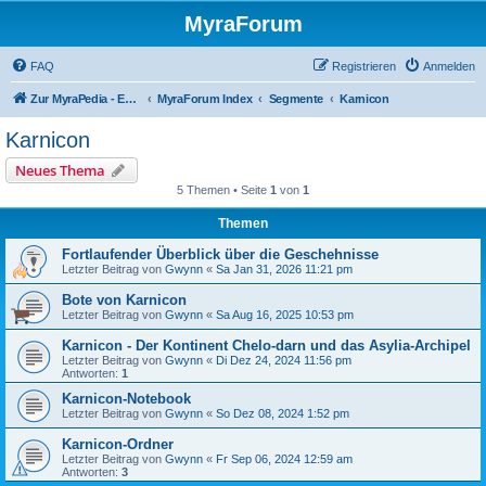
MyraForum
FAQ
Registrieren
Anmelden
Zur MyraPedia - Enzyklopädie der Kampagnenwelt
MyraForum Index
Segmente
Karnicon
Karnicon
Neues Thema
5 Themen • Seite
1
von
1
Themen
Fortlaufender Überblick über die Geschehnisse
Letzter Beitrag von
Gwynn
«
Sa Jan 31, 2026 11:21 pm
Bote von Karnicon
Letzter Beitrag von
Gwynn
«
Sa Aug 16, 2025 10:53 pm
Karnicon - Der Kontinent Chelo-darn und das Asylia-Archipel
Letzter Beitrag von
Gwynn
«
Di Dez 24, 2024 11:56 pm
Antworten:
1
Karnicon-Notebook
Letzter Beitrag von
Gwynn
«
So Dez 08, 2024 1:52 pm
Karnicon-Ordner
Letzter Beitrag von
Gwynn
«
Fr Sep 06, 2024 12:59 am
Antworten:
3