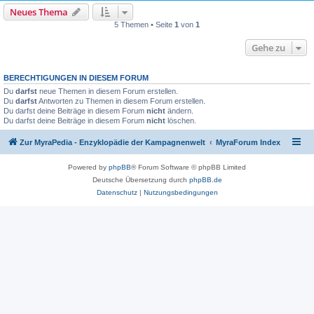
Neues Thema
5 Themen • Seite
1
von
1
Gehe zu
BERECHTIGUNGEN IN DIESEM FORUM
Du
darfst
neue Themen in diesem Forum erstellen.
Du
darfst
Antworten zu Themen in diesem Forum erstellen.
Du darfst deine Beiträge in diesem Forum
nicht
ändern.
Du darfst deine Beiträge in diesem Forum
nicht
löschen.
Zur MyraPedia - Enzyklopädie der Kampagnenwelt
MyraForum Index
Powered by
phpBB
® Forum Software © phpBB Limited
Deutsche Übersetzung durch
phpBB.de
Datenschutz
|
Nutzungsbedingungen