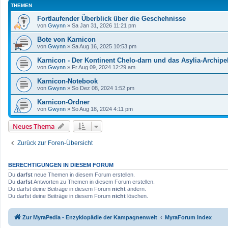
THEMEN
Fortlaufender Überblick über die Geschehnisse
von
Gwynn
»
Sa Jan 31, 2026 11:21 pm
Bote von Karnicon
von
Gwynn
»
Sa Aug 16, 2025 10:53 pm
Karnicon - Der Kontinent Chelo-darn und das Asylia-Archipe
von
Gwynn
»
Fr Aug 09, 2024 12:29 am
Karnicon-Notebook
von
Gwynn
»
So Dez 08, 2024 1:52 pm
Karnicon-Ordner
von
Gwynn
»
So Aug 18, 2024 4:11 pm
Neues Thema
Zurück zur Foren-Übersicht
BERECHTIGUNGEN IN DIESEM FORUM
Du
darfst
neue Themen in diesem Forum erstellen.
Du
darfst
Antworten zu Themen in diesem Forum erstellen.
Du darfst deine Beiträge in diesem Forum
nicht
ändern.
Du darfst deine Beiträge in diesem Forum
nicht
löschen.
Zur MyraPedia - Enzyklopädie der Kampagnenwelt
MyraForum Index