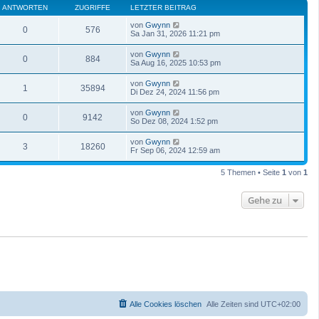
ANTWORTEN
ZUGRIFFE
LETZTER BEITRAG
von
Gwynn
0
576
Sa Jan 31, 2026 11:21 pm
von
Gwynn
0
884
Sa Aug 16, 2025 10:53 pm
von
Gwynn
1
35894
Di Dez 24, 2024 11:56 pm
von
Gwynn
0
9142
So Dez 08, 2024 1:52 pm
von
Gwynn
3
18260
Fr Sep 06, 2024 12:59 am
5 Themen • Seite
1
von
1
Gehe zu
Alle Cookies löschen
Alle Zeiten sind
UTC+02:00