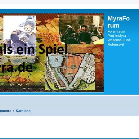
MyraFo
rum
Forum zum
ProjektMyra -
Weltenbau und
Rollenspiel
gmente
Karnicon