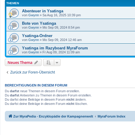
THEMEN
Abenteuer in Ysatinga
von
Gwynn
»
Sa Aug 16, 2025 10:39 pm
Bote von Ysatinga
von
Gwynn
»
Mo Sep 09, 2024 8:54 pm
Ysatinga-Ordner
von
Gwynn
»
Mo Sep 09, 2024 12:46 am
Ysatinga im Razyboard MyraForum
von
Gwynn
»
Fr Aug 09, 2024 11:09 am
Neues Thema
Zurück zur Foren-Übersicht
BERECHTIGUNGEN IN DIESEM FORUM
Du
darfst
neue Themen in diesem Forum erstellen.
Du
darfst
Antworten zu Themen in diesem Forum erstellen.
Du darfst deine Beiträge in diesem Forum
nicht
ändern.
Du darfst deine Beiträge in diesem Forum
nicht
löschen.
Zur MyraPedia - Enzyklopädie der Kampagnenwelt
MyraForum Index