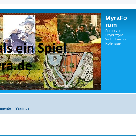
MyraFo
rum
Forum zum
ProjektMyra -
Weltenbau und
Rollenspiel
gmente
Ysatinga