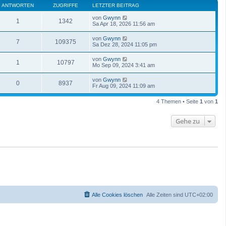
ANTWORTEN
ZUGRIFFE
LETZTER BEITRAG
von
Gwynn
1
1342
Sa Apr 18, 2026 11:56 am
von
Gwynn
7
109375
Sa Dez 28, 2024 11:05 pm
von
Gwynn
1
10797
Mo Sep 09, 2024 3:41 am
von
Gwynn
0
8937
Fr Aug 09, 2024 11:09 am
4 Themen • Seite
1
von
1
Gehe zu
Alle Cookies löschen
Alle Zeiten sind
UTC+02:00