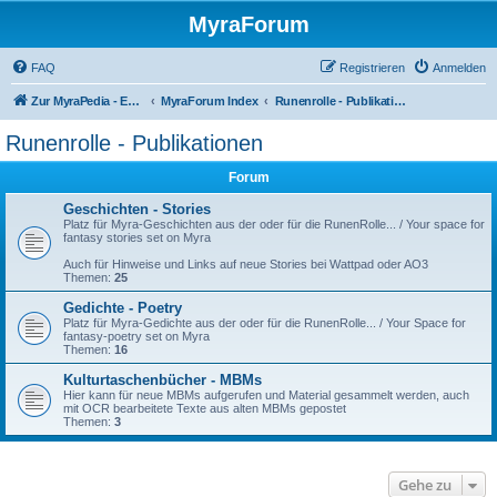
MyraForum
FAQ
Registrieren
Anmelden
Zur MyraPedia - Enzyklopädie der Kampagnenwelt
MyraForum Index
Runenrolle - Publikationen
Runenrolle - Publikationen
Forum
Geschichten - Stories
Platz für Myra-Geschichten aus der oder für die RunenRolle... / Your space for
fantasy stories set on Myra
Auch für Hinweise und Links auf neue Stories bei Wattpad oder AO3
Themen:
25
Gedichte - Poetry
Platz für Myra-Gedichte aus der oder für die RunenRolle... / Your Space for
fantasy-poetry set on Myra
Themen:
16
Kulturtaschenbücher - MBMs
Hier kann für neue MBMs aufgerufen und Material gesammelt werden, auch
mit OCR bearbeitete Texte aus alten MBMs gepostet
Themen:
3
Gehe zu