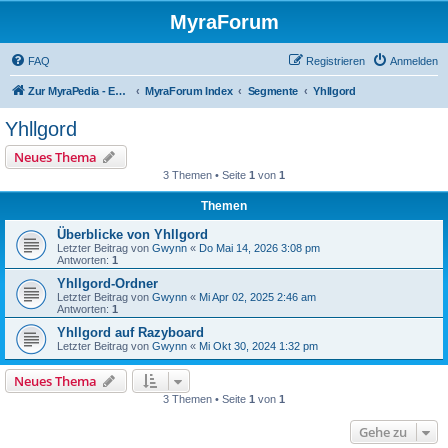
MyraForum
FAQ
Registrieren
Anmelden
Zur MyraPedia - Enzyklopädie der Kampagnenwelt
MyraForum Index
Segmente
Yhllgord
Yhllgord
Neues Thema
3 Themen • Seite
1
von
1
Themen
Überblicke von Yhllgord
Letzter Beitrag von
Gwynn
«
Do Mai 14, 2026 3:08 pm
Antworten:
1
Yhllgord-Ordner
Letzter Beitrag von
Gwynn
«
Mi Apr 02, 2025 2:46 am
Antworten:
1
Yhllgord auf Razyboard
Letzter Beitrag von
Gwynn
«
Mi Okt 30, 2024 1:32 pm
Neues Thema
3 Themen • Seite
1
von
1
Gehe zu