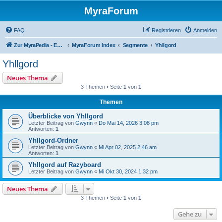
MyraForum
FAQ
Registrieren
Anmelden
Zur MyraPedia - Enzyklopädie der Kampagnenwelt
MyraForum Index
Segmente
Yhllgord
Yhllgord
Neues Thema
3 Themen • Seite
1
von
1
Themen
Überblicke von Yhllgord
Letzter Beitrag von
Gwynn
«
Do Mai 14, 2026 3:08 pm
Antworten:
1
Yhllgord-Ordner
Letzter Beitrag von
Gwynn
«
Mi Apr 02, 2025 2:46 am
Antworten:
1
Yhllgord auf Razyboard
Letzter Beitrag von
Gwynn
«
Mi Okt 30, 2024 1:32 pm
Neues Thema
3 Themen • Seite
1
von
1
Gehe zu