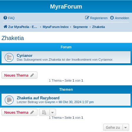
MyraForum
FAQ
Registrieren
Anmelden
Zur MyraPedia - Enzyklopädie der Kampagnenwelt
MyraForum Index
Segmente
Zhaketia
Zhaketia
Forum
Cyrianor
Das Subsegment von Zhaketia ist der Inselkontinent von Cyriannor.
Neues Thema
1 Thema • Seite
1
von
1
Themen
Zhaketia auf Razyboard
Letzter Beitrag von
Gwynn
«
Mi Okt 30, 2024 1:37 pm
Neues Thema
1 Thema • Seite
1
von
1
Gehe zu