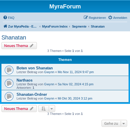
MyraForum
FAQ
Registrieren
Anmelden
Zur MyraPedia - Enzyklopädie der Kampagnenwelt
MyraForum Index
Segmente
Shanatan
Shanatan
Neues Thema
3 Themen • Seite
1
von
1
Themen
Boten von Shanatan
Letzter Beitrag von
Gwynn
«
Mo Nov 11, 2024 9:47 pm
Narthaos
Letzter Beitrag von
Gwynn
«
Sa Nov 02, 2024 4:15 pm
Antworten:
1
Shanatan-Ordner
Letzter Beitrag von
Gwynn
«
Mi Okt 30, 2024 3:12 pm
Neues Thema
3 Themen • Seite
1
von
1
Gehe zu