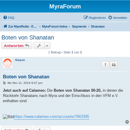
MyraForum
FAQ
Registrieren
Anmelden
Zur MyraPedia - Enzyklopädie der Kampagnenwelt
MyraForum Index
Segmente
Shanatan
Boten von Shanatan
Antworten
1 Beitrag • Seite
1
von
1
Gwynn
Boten von Shanatan
B
Mo Nov 11, 2024 9:47 pm
e
i
Jetzt auch auf Calameo:
Die
Boten von Shanatan 00-20,
in denen die
t
Rückkehr Shanatans nach Myra und der Einschluss in den VFM e.V.
r
a
enthalten sind:
g
https://www.calameo.com/accounts/7663305