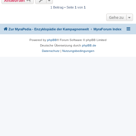
Antworten
1 Beitrag • Seite
1
von
1
Gehe zu
Zur MyraPedia - Enzyklopädie der Kampagnenwelt
MyraForum Index
Powered by
phpBB
® Forum Software © phpBB Limited
Deutsche Übersetzung durch
phpBB.de
Datenschutz
|
Nutzungsbedingungen