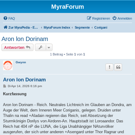
MyraForum
FAQ
Registrieren
Anmelden
Zur MyraPedia - Enzyklopädie der Kampagnenwelt
MyraForum Index
Segmente
Corigani
Aron lon Dorinam
Antworten
1 Beitrag • Seite
1
von
1
Gwynn
Aron lon Dorinam
B
Di Apr 14, 2026 6:16 pm
e
i
Kurzfassung
t
r
a
Aron lon Dorinam - Reich. Neutrales Lichtreich im Glauben an Dondra, am
g
Auge der Welt, dem Inneren Meer Coriganis, gelegen. Druiden unter
Thalin na read +Aladain regieren das Reich, seit Absetzung der
Sturmkönigin Dorilys von Airdonn-An. Hauptstadt ist Loroaandor. Das
Reich hat 404 nP die LUNA, die Liga Unabhängiger NAturvölker
ausgerufen, der sich unter anderen +Asengard unter Thor Ragnar und