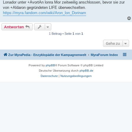
Lonador unter +AvortAn lonra Mor zeitweilig anschlossen, bevor sie zur
von +Aldaron gegründeten LIFE überwechselten.
https://myra.fandom.com/wiki/Aron_lon_Dorinam
Antworten
1 Beitrag • Seite
1
von
1
Gehe zu
Zur MyraPedia - Enzyklopädie der Kampagnenwelt
MyraForum Index
Powered by
phpBB
® Forum Software © phpBB Limited
Deutsche Übersetzung durch
phpBB.de
Datenschutz
|
Nutzungsbedingungen