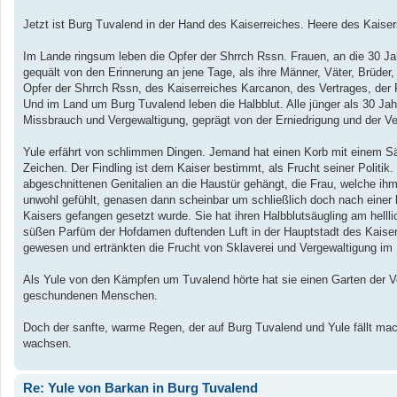
Jetzt ist Burg Tuvalend in der Hand des Kaiserreiches. Heere des Kai
Im Lande ringsum leben die Opfer der Shrrch Rssn. Frauen, an die 30 Ja
gequält von den Erinnerung an jene Tage, als ihre Männer, Väter, Brüder,
Opfer der Shrrch Rssn, des Kaiserreiches Karcanon, des Vertrages, der P
Und im Land um Burg Tuvalend leben die Halbblut. Alle jünger als 30 J
Missbrauch und Vergewaltigung, geprägt von der Erniedrigung und der Ver
Yule erfährt von schlimmen Dingen. Jemand hat einen Korb mit einem Säug
Zeichen. Der Findling ist dem Kaiser bestimmt, als Frucht seiner Politik
abgeschnittenen Genitalien an die Haustür gehängt, die Frau, welche ihm
unwohl gefühlt, genasen dann scheinbar um schließlich doch nach einer b
Kaisers gefangen gesetzt wurde. Sie hat ihren Halbblutsäugling am hell
süßen Parfüm der Hofdamen duftenden Luft in der Hauptstadt des Kaiser
gewesen und ertränkten die Frucht von Sklaverei und Vergewaltigung im 
Als Yule von den Kämpfen um Tuvalend hörte hat sie einen Garten der 
geschundenen Menschen.
Doch der sanfte, warme Regen, der auf Burg Tuvalend und Yule fällt mac
wachsen.
Re: Yule von Barkan in Burg Tuvalend