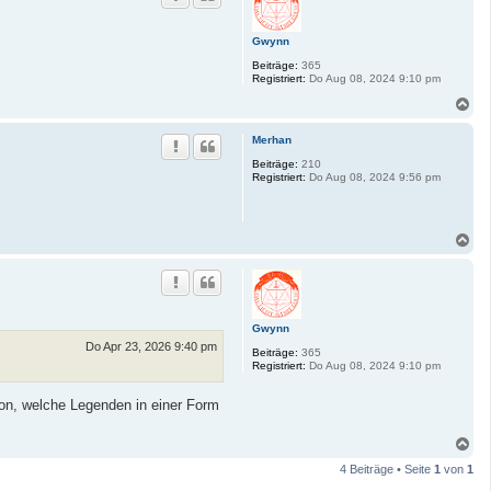
o
b
Gwynn
e
n
Beiträge:
365
Registriert:
Do Aug 08, 2024 9:10 pm
N
a
c
Merhan
h
o
Beiträge:
210
Registriert:
Do Aug 08, 2024 9:56 pm
b
e
n
N
a
c
h
o
b
Gwynn
e
n
Do Apr 23, 2026 9:40 pm
Beiträge:
365
Registriert:
Do Aug 08, 2024 9:10 pm
rson, welche Legenden in einer Form
N
a
4 Beiträge • Seite
1
von
1
c
h