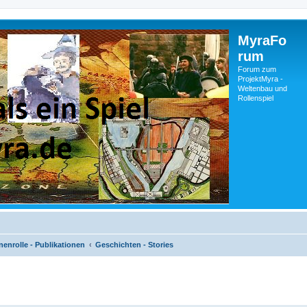
MyraFo
rum
Forum zum
ProjektMyra -
Weltenbau und
Rollenspiel
enrolle - Publikationen
Geschichten - Stories