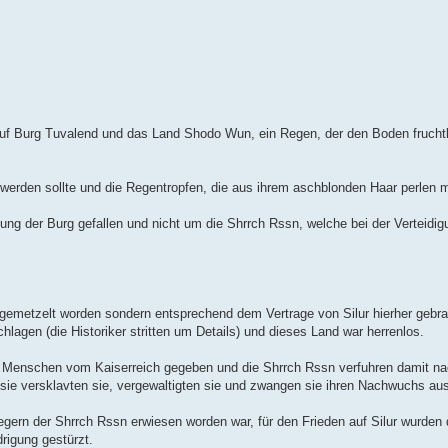
auf Burg Tuvalend und das Land Shodo Wun, ein Regen, der den Boden fruchtb
en werden sollte und die Regentropfen, die aus ihrem aschblonden Haar perlen 
mung der Burg gefallen und nicht um die Shrrch Rssn, welche bei der Verteidi
 gemetzelt worden sondern entsprechend dem Vertrage von Silur hierher gebr
chlagen (die Historiker stritten um Details) und dieses Land war herrenlos.
Menschen vom Kaiserreich gegeben und die Shrrch Rssn verfuhren damit nach
ie versklavten sie, vergewaltigten sie und zwangen sie ihren Nachwuchs aus
iegern der Shrrch Rssn erwiesen worden war, für den Frieden auf Silur wurden
rigung gestürzt.