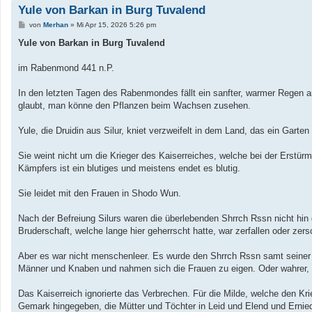
Yule von Barkan in Burg Tuvalend
B
von
Merhan
»
Mi Apr 15, 2026 5:26 pm
e
i
Yule von Barkan in Burg Tuvalend
t
r
a
im Rabenmond 441 n.P.
g
In den letzten Tagen des Rabenmondes fällt ein sanfter, warmer Regen 
glaubt, man könne den Pflanzen beim Wachsen zusehen.
Yule, die Druidin aus Silur, kniet verzweifelt in dem Land, das ein Gart
Sie weint nicht um die Krieger des Kaiserreiches, welche bei der Erstür
Kämpfers ist ein blutiges und meistens endet es blutig.
Sie leidet mit den Frauen in Shodo Wun.
Nach der Befreiung Silurs waren die überlebenden Shrrch Rssn nicht hin
Bruderschaft, welche lange hier geherrscht hatte, war zerfallen oder zers
Aber es war nicht menschenleer. Es wurde den Shrrch Rssn samt seiner 
Männer und Knaben und nahmen sich die Frauen zu eigen. Oder wahrer, s
Das Kaiserreich ignorierte das Verbrechen. Für die Milde, welche den Kr
Gemark hingegeben, die Mütter und Töchter in Leid und Elend und Ernied