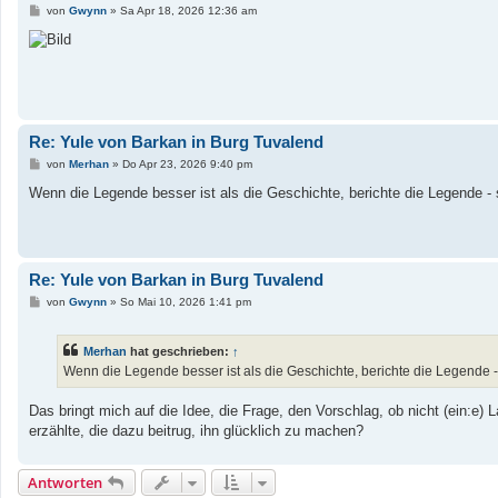
B
von
Gwynn
»
Sa Apr 18, 2026 12:36 am
e
i
t
r
a
g
Re: Yule von Barkan in Burg Tuvalend
B
von
Merhan
»
Do Apr 23, 2026 9:40 pm
e
i
Wenn die Legende besser ist als die Geschichte, berichte die Legende - s
t
r
a
g
Re: Yule von Barkan in Burg Tuvalend
B
von
Gwynn
»
So Mai 10, 2026 1:41 pm
e
i
t
Merhan
hat geschrieben:
↑
r
a
Wenn die Legende besser ist als die Geschichte, berichte die Legende - 
g
Das bringt mich auf die Idee, die Frage, den Vorschlag, ob nicht (ein:e
erzählte, die dazu beitrug, ihn glücklich zu machen?
Antworten