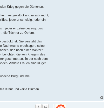
enden Krieg gegen die Dämonen.
keit, vergewaltigt und missbraucht,
flos, jeder unschuldig, jeder ein
sch jeder einzelne gezeugt durch
t, die Töchter zu Opfern.
gestickt ist. Sie versteht das
sein Nachwuchs erschlagen, seine
 haben sich nach einer Mahlzeit
 berichtet, die von Kriegern des
tor geschmettert. In der nach dem
hnden. Andere Frauen sind klüger
hundene Burg und ihre
endes Kraut und keine Blumen
N
a
c
h