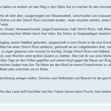
sers haben sie erobert um den Weg in den Ophis frei zu machen für den komm
hre alt oder älter, ausgemergelt von Sklavenarbeit, zerschunden von Grausam
 Söhne von den Shrrch Rssn ermordet wurden. Jeder einzelne wehrlos, jeder hil
olitik.
ahre, Kinder, Heranwachsende, junge Erwachsene, halb Shrrch Rssn, halb Men
sklavung ihrer Mütter durch ihre Väter. Die Söhne zu Vergewaltigern bestimm
ling, einem Halbblut gefunden, eingewickelt in eine Decke in die eine Krone 
. Man hat einen Shrrch Rssn entdeckt, gefesselt an ein vollgeblutetes Bett, 
 zu eigen gewesen sein musste ist flüchtig. Einige Shrrch Rssn und Halbblut
is zwei Wochen unter großen Qualen zu sterben. Man hat ihr von einer Mutter
lichten Tage an den Füßen gegriffen und seinen Kopf gegen die Mauer am Burg
reiches fordert man ihre Tat härter als den Mord an einem Erwachsenen zu a
Bade oder erstickten sie im Bette.
Versöhnung anlegen wollen, Gemüse und Heilkräuter und Blumen für die gesc
hte das Land nicht fruchtbar und ihre Tränen lassen keine Frucht, kein heil