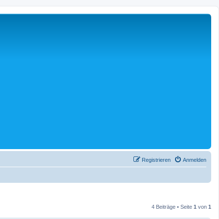
Registrieren
Anmelden
4 Beiträge • Seite
1
von
1