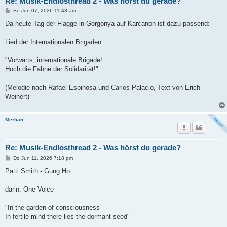
Re: Musik-Endlosthread 2 - Was hörst du gerade?
B
So Jun 07, 2026 11:43 am
e
i
Da heute Tag der Flagge in Gorgonya auf Karcanon ist dazu passend:
t
r
a
Lied der Internationalen Brigaden
g
"Vorwärts, internationale Brigade!
Hoch die Fahne der Solidarität!"
(Melodie nach Rafael Espinosa und Carlos Palacio, Text von Erich
Weinert)
Merhan
Re: Musik-Endlosthread 2 - Was hörst du gerade?
B
Do Jun 11, 2026 7:18 pm
e
i
Patti Smith - Gung Ho
t
r
a
darin: One Voice
g
"In the garden of consciousness
In fertile mind there lies the dormant seed"