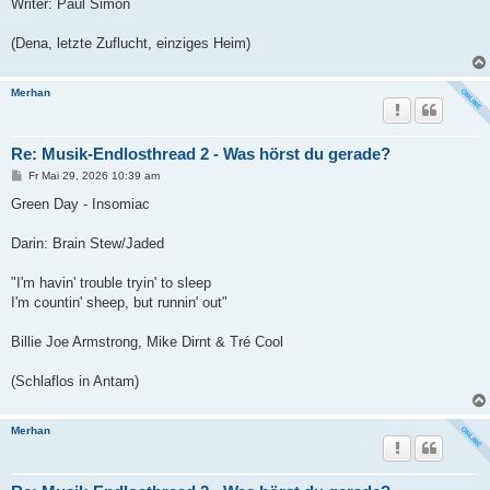
Writer: Paul Simon
(Dena, letzte Zuflucht, einziges Heim)
Merhan
Re: Musik-Endlosthread 2 - Was hörst du gerade?
B
Fr Mai 29, 2026 10:39 am
e
i
Green Day - Insomiac
t
r
a
Darin: Brain Stew/Jaded
g
"I'm havin' trouble tryin' to sleep
I'm countin' sheep, but runnin' out"
Billie Joe Armstrong, Mike Dirnt & Tré Cool
(Schlaflos in Antam)
Merhan