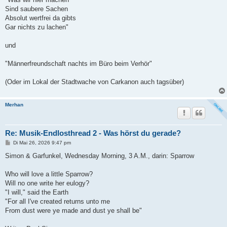
Sind saubere Sachen
Absolut wertfrei da gibts
Gar nichts zu lachen"
und
"Männerfreundschaft nachts im Büro beim Verhör"
(Oder im Lokal der Stadtwache von Carkanon auch tagsüber)
Merhan
Re: Musik-Endlosthread 2 - Was hörst du gerade?
B
Di Mai 26, 2026 9:47 pm
e
i
Simon & Garfunkel, Wednesday Morning, 3 A.M., darin: Sparrow
t
r
a
Who will love a little Sparrow?
g
Will no one write her eulogy?
"I will," said the Earth
"For all I've created returns unto me
From dust were ye made and dust ye shall be"