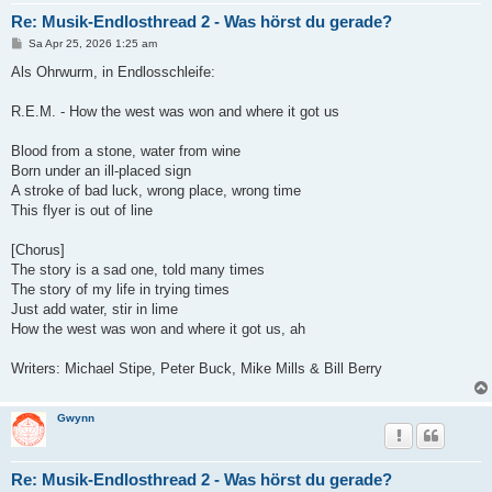
Re: Musik-Endlosthread 2 - Was hörst du gerade?
B
Sa Apr 25, 2026 1:25 am
e
i
Als Ohrwurm, in Endlosschleife:
t
r
a
R.E.M. - How the west was won and where it got us
g
Blood from a stone, water from wine
Born under an ill-placed sign
A stroke of bad luck, wrong place, wrong time
This flyer is out of line
[Chorus]
The story is a sad one, told many times
The story of my life in trying times
Just add water, stir in lime
How the west was won and where it got us, ah
Writers: Michael Stipe, Peter Buck, Mike Mills & Bill Berry
Gwynn
Re: Musik-Endlosthread 2 - Was hörst du gerade?