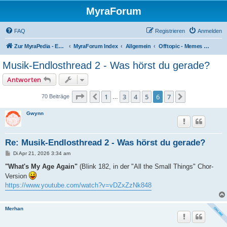
MyraForum
FAQ
Registrieren
Anmelden
Zur MyraPedia - Enzyklopädie der Kampagnenwelt
MyraForum Index
Allgemein
Offtopic - Memes - Umfragen
Musik-Endlosthread 2 - Was hörst du gerade?
Antworten
Seite
6
von
7
1
3
4
5
6
7
Vorherige
Nächste
70 Beiträge
…
Gwynn
Re: Musik-Endlosthread 2 - Was hörst du gerade?
B
Di Apr 21, 2026 3:34 am
e
i
"What's My Age Again"
(Blink 182, in der "All the Small Things" Chor-
t
Version
r
a
https://www.youtube.com/watch?v=vDZxZzNk848
g
Merhan