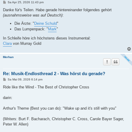
B
Sa Apr 25, 2026 11:43 pm
e
i
Danke für's Teilen. Habe gerade hintereinander folgendes gehört
t
(ausnahmsweise was auf Deutsch)
:
r
a
Die Ärzte: "
Deine Schuld
"
g
Das Lumpenpack: "
Mark
"
In Schleife höre ich höchstens dieses Instrumental:
Clara
von Murray Gold
Merhan
Re: Musik-Endlosthread 2 - Was hörst du gerade?
B
Sa Mai 09, 2026 6:14 pm
e
i
Ride like the Wind - The Best of Christopher Cross
t
r
a
darin:
g
Arthur's Theme (Best you can do): "Wake up and it's still with you"
(Writers: Burt F. Bacharach, Christopher C. Cross, Carole Bayer Sager,
Peter W. Allen)