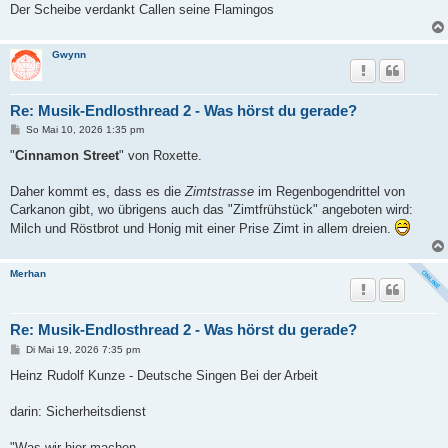
Der Scheibe verdankt Callen seine Flamingos
Gwynn
Re: Musik-Endlosthread 2 - Was hörst du gerade?
B
So Mai 10, 2026 1:35 pm
e
i
"
Cinnamon Street
" von Roxette.
t
r
a
Daher kommt es, dass es die
Zimtstrasse
im Regenbogendrittel von
g
Carkanon gibt, wo übrigens auch das "Zimtfrühstück" angeboten wird:
Milch und Röstbrot und Honig mit einer Prise Zimt in allem dreien.
Merhan
Re: Musik-Endlosthread 2 - Was hörst du gerade?
B
Di Mai 19, 2026 7:35 pm
e
i
Heinz Rudolf Kunze - Deutsche Singen Bei der Arbeit
t
r
a
darin: Sicherheitsdienst
g
"Was wir hier machen